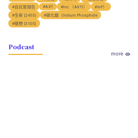
#AXT
#自託管錢包
#Inc.（AXTI）
#InP）
#全新 (2455)
#磷化銦（Indium Phosphide
#穩懋 (3105)
Podcast
more