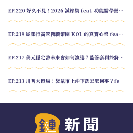
EP.220 好久不見！2026 試錄集 feat. 功能醫學營養師 美寶
EP.219 從銀行高管轉職幣圈 KOL 的真實心聲 feat.龜大
EP.217 美元穩定幣未來會如何演進？監管套利終將收斂？feat. 研究員 余哲安
EP.213 川普大攪局：袋鼠市上沖下洗怎麼回事？feat. Alvin