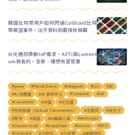
韓國比特幣用戶如何閃過Coldcard比特
幣被盜事件，出乎意料的跟技術無關
AI光通訊帶動InP需求，AXTI與Lument
um簽長約，全新、穩懋有望受惠
#gram
#Parvel Durov
#telegram
#ton
#AI
#Coherent
#InP
#AI 供應鏈
#AI 資料中心
#Lumentum
#中國
#光互連
#光收發器（Optical Transceivers）
#光通訊
#矽光子
#Anthropic
#禁令
#美國
#AI編碼工具
#Claude Code
#DeepSeek
#bitcoin
#BTC
#Coldcard
#冷錢包
#比特幣
#硬體錢包