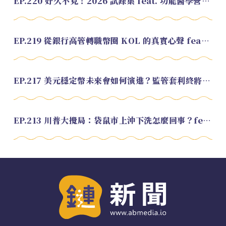
EP.220 好久不見！2026 試錄集 feat. 功能醫學營養師 美寶
EP.219 從銀行高管轉職幣圈 KOL 的真實心聲 feat.龜大
EP.217 美元穩定幣未來會如何演進？監管套利終將收斂？feat. 研究員 余哲安
EP.213 川普大攪局：袋鼠市上沖下洗怎麼回事？feat. Alvin