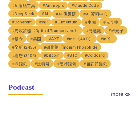
#Anthropic
#Claude Code
#AI編碼工具
#DeepSeek
#AI
#AI 供應鏈
#AI 資料中心
#Coherent
#InP
#Lumentum
#中國
#光互連
#光收發器（Optical Transceivers）
#光通訊
#矽光子
#AXT
#禁令
#美國
#Inc.（AXTI）
#InP）
#全新 (2455)
#磷化銦（Indium Phosphide
#bitcoin
#BTC
#Coldcard
#穩懋 (3105)
#冷錢包
#比特幣
#硬體錢包
#自託管錢包
Podcast
more