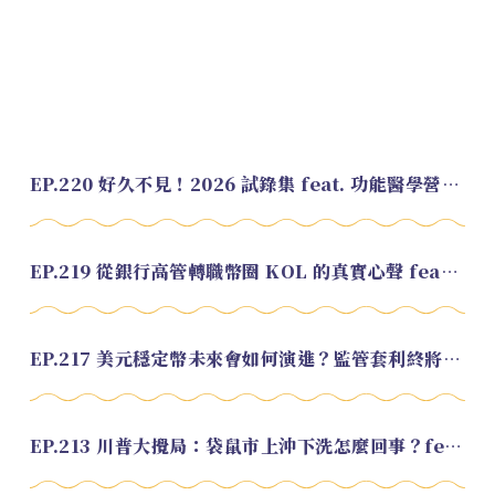
EP.220 好久不見！2026 試錄集 feat. 功能醫學營養師 美寶
EP.219 從銀行高管轉職幣圈 KOL 的真實心聲 feat.龜大
EP.217 美元穩定幣未來會如何演進？監管套利終將收斂？feat. 研究員 余哲安
EP.213 川普大攪局：袋鼠市上沖下洗怎麼回事？feat. Alvin