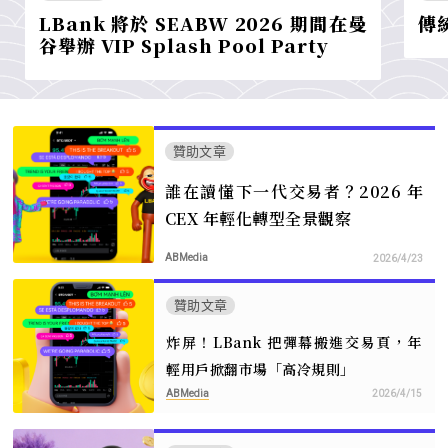
LBank 將於 SEABW 2026 期間在曼
傳
谷舉辦 VIP Splash Pool Party
贊助文章
誰在讀懂下一代交易者？2026 年
CEX 年輕化轉型全景觀察
ABMedia
2026/4/23
贊助文章
炸屏！LBank 把彈幕搬進交易頁，年
輕用戶掀翻市場「高冷規則」
ABMedia
2026/4/15