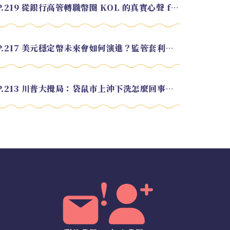
EP.219 從銀行高管轉職幣圈 KOL 的真實心聲 feat.龜大
EP.217 美元穩定幣未來會如何演進？監管套利終將收斂？feat. 研究員 余哲安
EP.213 川普大攪局：袋鼠市上沖下洗怎麼回事？feat. Alvin