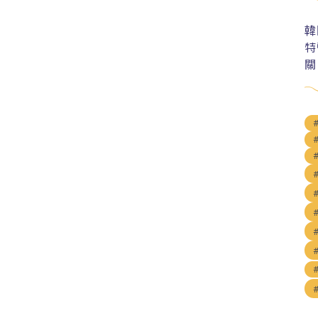
韓
特
關