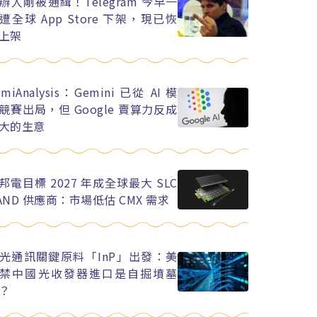
辦人剛被通緝！Telegram 今早一
遭全球 App Store 下架，現已恢
上架
emiAnalysis：Gemini 已從 AI 模
競賽出局，但 Google 賣算力反成
大的生意
邦電目標 2027 年成全球最大 SLC
AND 供應商：市場低估 CMX 需求
光通訊關鍵原料「InP」出發：美
禁中國光收發器進口是自掘墳墓
？