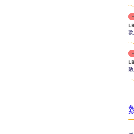
L
歡
L
動