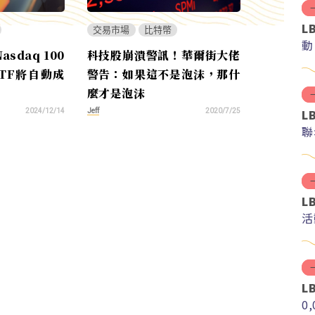
L
交易市場
比特幣
動
sdaq 100
科技股崩潰警訊！華爾街大佬
TF將自動成
警告：如果這不是泡沫，那什
麼才是泡沫
L
Jeff
2024/12/14
2020/7/25
聯
L
活
L
0