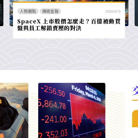
人物觀點
傳統金融
2026/6/15
SpaceX 上市股價怎麼走？百億被動買
盤與員工解鎖賣壓的對決