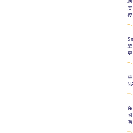
創
度
復
S
型
更
華
N
從
國
嗎