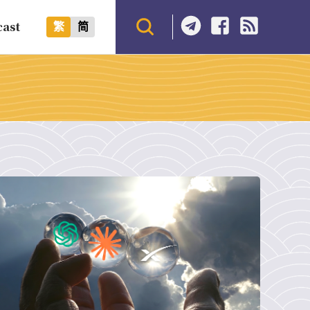
cast
繁
简