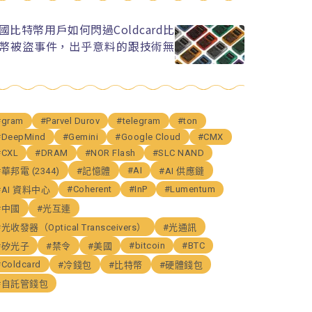
國比特幣用戶如何閃過Coldcard比
幣被盜事件，出乎意料的跟技術無
#gram
#Parvel Durov
#telegram
#ton
#DeepMind
#Gemini
#Google Cloud
#CMX
#CXL
#DRAM
#NOR Flash
#SLC NAND
#AI
#華邦電 (2344)
#記憶體
#AI 供應鏈
#Coherent
#InP
#Lumentum
#AI 資料中心
#中國
#光互連
#光收發器（Optical Transceivers）
#光通訊
#bitcoin
#BTC
#矽光子
#禁令
#美國
#Coldcard
#冷錢包
#比特幣
#硬體錢包
#自託管錢包