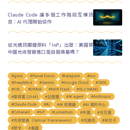
Claude Code 讓多個工作階段互傳訊
息：AI 代理開始協作
從光通訊關鍵原料「InP」出發：美國禁
中國光收發器進口是自掘墳墓嗎？
#gram
#Parvel Durov
#telegram
#ton
#DeepMind
#Gemini
#Google Cloud
#CMX
#CXL
#DRAM
#NOR Flash
#SLC NAND
#AI agent
#Anthropic
#華邦電 (2344)
#記憶體
#Claude Code
#AI
#AI 供應鏈
#AI 資料中心
#Coherent
#InP
#Lumentum
#中國
#光互連
#光收發器（Optical Transceivers）
#光通訊
#矽光子
#禁令
#美國