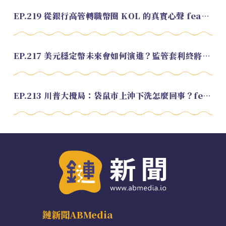
EP.219 從銀行高管轉職幣圈 KOL 的真實心聲 feat.龜大
EP.217 美元穩定幣未來會如何演進？監管套利終將收斂？feat. 研究員 余哲安
EP.213 川普大攪局：袋鼠市上沖下洗怎麼回事？feat. Alvin
鏈新聞ABMedia