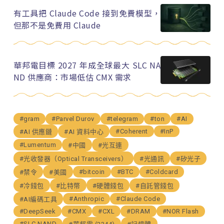
有工具把 Claude Code 接到免費模型，
但那不是免費用 Claude
華邦電目標 2027 年成全球最大 SLC NA
ND 供應商：市場低估 CMX 需求
#gram
#Parvel Durov
#telegram
#ton
#AI
#Coherent
#InP
#AI 供應鏈
#AI 資料中心
#Lumentum
#中國
#光互連
#光收發器（Optical Transceivers）
#光通訊
#矽光子
#bitcoin
#BTC
#Coldcard
#禁令
#美國
#冷錢包
#比特幣
#硬體錢包
#自託管錢包
#Anthropic
#Claude Code
#AI編碼工具
#DeepSeek
#CMX
#CXL
#DRAM
#NOR Flash
#SLC NAND