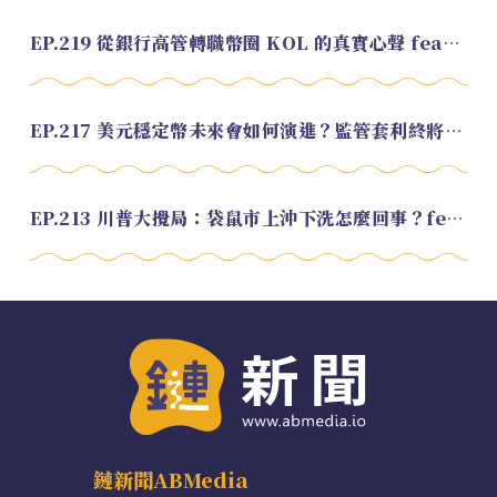
EP.219 從銀行高管轉職幣圈 KOL 的真實心聲 feat.龜大
EP.217 美元穩定幣未來會如何演進？監管套利終將收斂？feat. 研究員 余哲安
EP.213 川普大攪局：袋鼠市上沖下洗怎麼回事？feat. Alvin
鏈新聞ABMedia