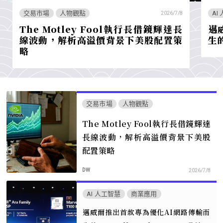
交易市場
人物觀點
AI
2026/7/8
The Motley Fool執行長借鏡輝達長
邁
線波動，解析高溢價背景下美股配置策
生的
略
交易市場
人物觀點
The Motley Fool執行長借鏡輝達
長線波動，解析高溢價背景下美股
配置策略
DW
2026/7/8
AI 人工智慧
商業應用
邁威爾推出首款專為優化AI網路傳輸而