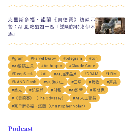
克里斯多福・諾蘭《奧德賽》訪談示
警：AI 風險猶如一匹「透明的特洛伊木
馬」
#gram
#Parvel Durov
#telegram
#ton
#Anthropic
#Claude Code
#AI編碼工具
#DeepSeek
#AI
#DRAM
#HBM
#AI 加速晶片
#NAND Flash
#SK 海力士
#三星
#營收
#產能
#美光
#記憶體
#財報
#AI監管
#馬斯克
#《奧德賽》（The Odyssey）
#AI 人工智慧
#克里斯多福・諾蘭（Christopher Nolan）
Podcast