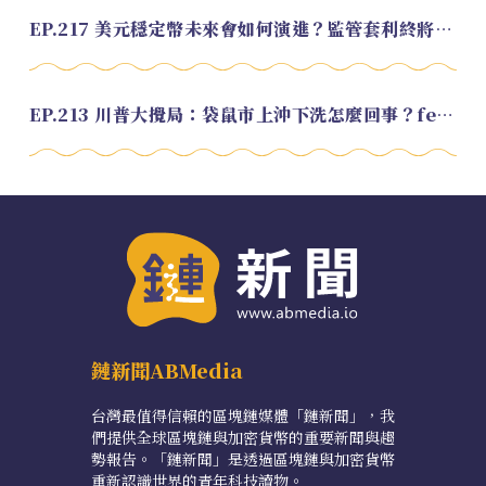
EP.217 美元穩定幣未來會如何演進？監管套利終將收斂？feat. 研究員 余哲安
EP.213 川普大攪局：袋鼠市上沖下洗怎麼回事？feat. Alvin
鏈新聞ABMedia
台灣最值得信賴的區塊鏈媒體「鏈新聞」，我
們提供全球區塊鏈與加密貨幣的重要新聞與趨
勢報告。「鏈新聞」是透過區塊鏈與加密貨幣
重新認識世界的青年科技讀物。