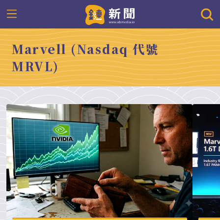
Marvell (Nasdaq 代號
MRVL)