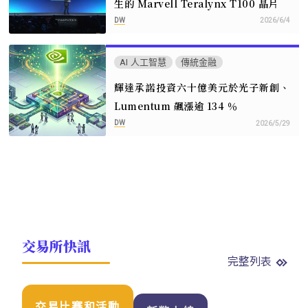
生的 Marvell Teralynx T100 晶片
DW
2026/6/4
AI 人工智慧
傳統金融
輝達承諾投資六十億美元於光子新創、
Lumentum 飆漲逾 134 ％
DW
2026/5/29
交易所快訊
完整列表
交易比賽和活動