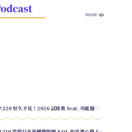
odcast
more
EP.220 好久不見！2026 試錄集 feat. 功能醫學營養師 美寶
EP.219 從銀行高管轉職幣圈 KOL 的真實心聲 feat.龜大