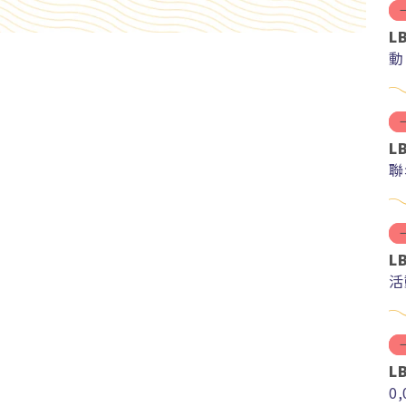
L
動
L
聯
L
活
L
0