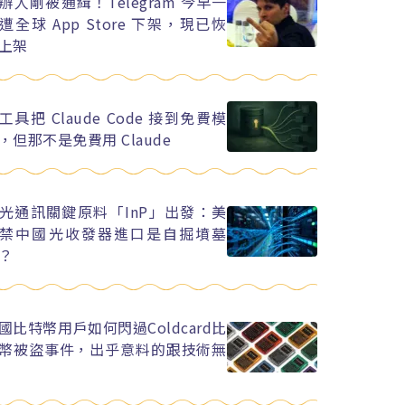
辦人剛被通緝！Telegram 今早一
遭全球 App Store 下架，現已恢
上架
工具把 Claude Code 接到免費模
，但那不是免費用 Claude
光通訊關鍵原料「InP」出發：美
禁中國光收發器進口是自掘墳墓
？
國比特幣用戶如何閃過Coldcard比
幣被盜事件，出乎意料的跟技術無