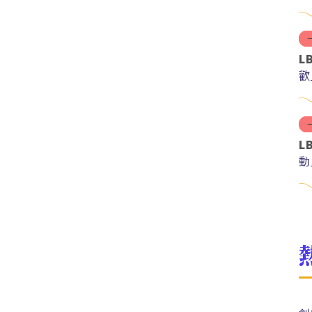
L
歡
L
動