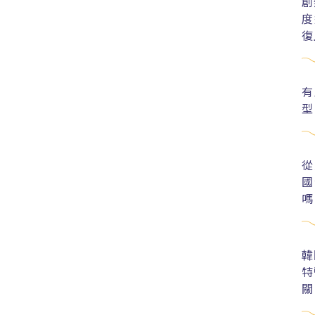
創
度
復
有
型
從
國
嗎
韓
特
關