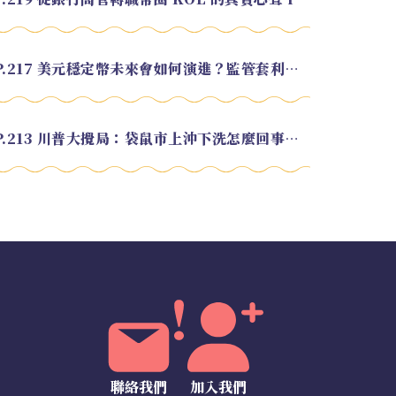
EP.217 美元穩定幣未來會如何演進？監管套利終將收斂？feat. 研究員 余哲安
EP.213 川普大攪局：袋鼠市上沖下洗怎麼回事？feat. Alvin
聯絡我們
加入我們