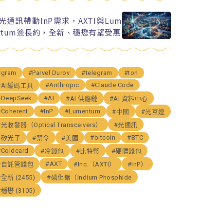
I光通訊帶動InP需求，AXTI與Lum
ntum簽長約，全新、穩懋有望受惠
#gram
#Parvel Durov
#telegram
#ton
#Anthropic
#Claude Code
#AI編碼工具
#DeepSeek
#AI
#AI 供應鏈
#AI 資料中心
#Coherent
#InP
#Lumentum
#中國
#光互連
#光收發器（Optical Transceivers）
#光通訊
#bitcoin
#BTC
#矽光子
#禁令
#美國
#Coldcard
#冷錢包
#比特幣
#硬體錢包
#AXT
#自託管錢包
#Inc.（AXTI）
#InP）
#全新 (2455)
#磷化銦（Indium Phosphide
#穩懋 (3105)