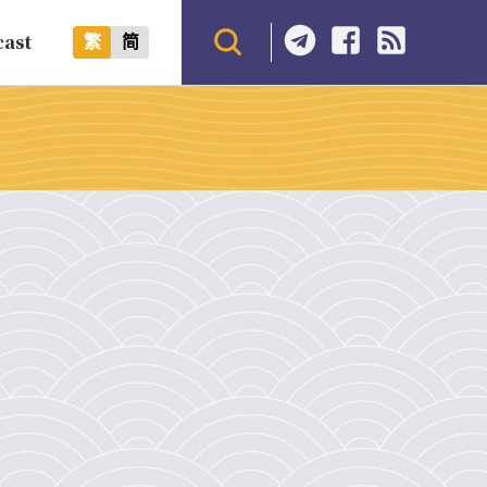
cast
繁
简