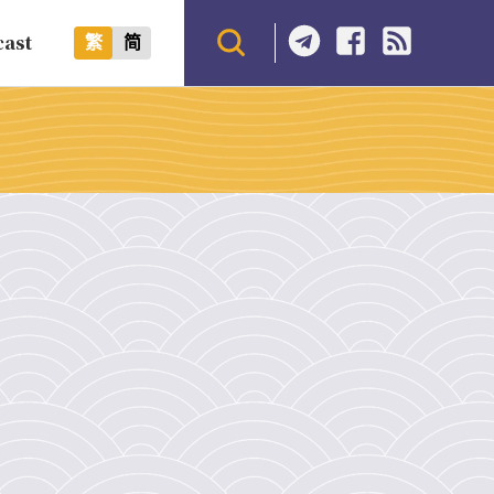
cast
繁
简