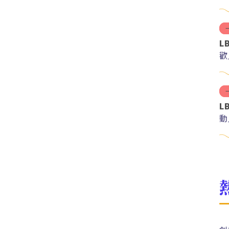
L
歡
L
動