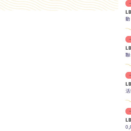
L
動
L
聯
L
活
L
0