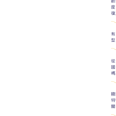
創
度
復
有
型
從
國
嗎
韓
特
關