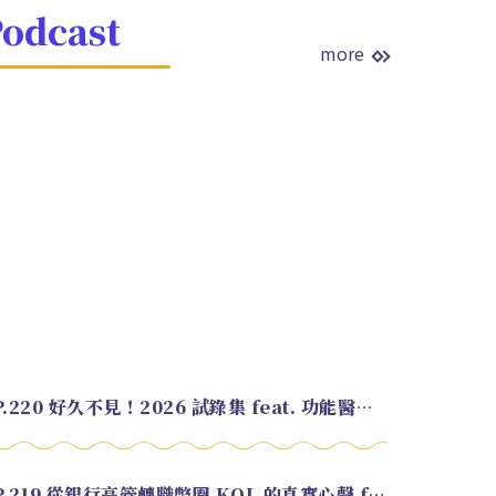
odcast
more
EP.220 好久不見！2026 試錄集 feat. 功能醫學營養師 美寶
EP.219 從銀行高管轉職幣圈 KOL 的真實心聲 feat.龜大