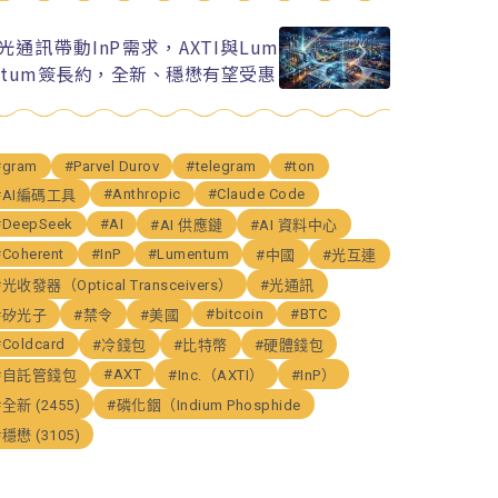
I光通訊帶動InP需求，AXTI與Lum
ntum簽長約，全新、穩懋有望受惠
#gram
#Parvel Durov
#telegram
#ton
#Anthropic
#Claude Code
#AI編碼工具
#DeepSeek
#AI
#AI 供應鏈
#AI 資料中心
#Coherent
#InP
#Lumentum
#中國
#光互連
#光收發器（Optical Transceivers）
#光通訊
#bitcoin
#BTC
#矽光子
#禁令
#美國
#Coldcard
#冷錢包
#比特幣
#硬體錢包
#AXT
#自託管錢包
#Inc.（AXTI）
#InP）
#全新 (2455)
#磷化銦（Indium Phosphide
#穩懋 (3105)