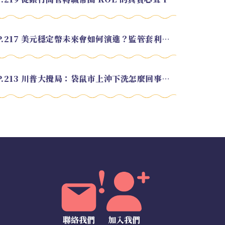
EP.217 美元穩定幣未來會如何演進？監管套利終將收斂？feat. 研究員 余哲安
EP.213 川普大攪局：袋鼠市上沖下洗怎麼回事？feat. Alvin
聯絡我們
加入我們