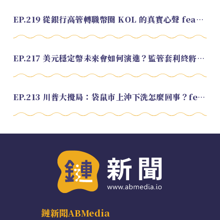
EP.219 從銀行高管轉職幣圈 KOL 的真實心聲 feat.龜大
EP.217 美元穩定幣未來會如何演進？監管套利終將收斂？feat. 研究員 余哲安
EP.213 川普大攪局：袋鼠市上沖下洗怎麼回事？feat. Alvin
鏈新聞ABMedia