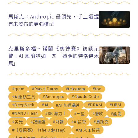
馬斯克：Anthropic 最領先，手上還握
有未發布的更強模型
克里斯多福・諾蘭《奧德賽》訪談示
警：AI 風險猶如一匹「透明的特洛伊木
馬」
#gram
#Parvel Durov
#telegram
#ton
#Anthropic
#Claude Code
#AI編碼工具
#DeepSeek
#AI
#DRAM
#HBM
#AI 加速晶片
#NAND Flash
#SK 海力士
#三星
#營收
#產能
#美光
#記憶體
#財報
#AI監管
#馬斯克
#《奧德賽》（The Odyssey）
#AI 人工智慧