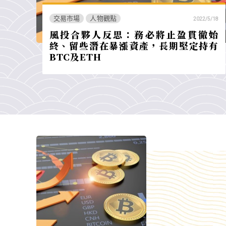
交易市場
人物觀點
2022/5/18
風投合夥人反思：務必將止盈貫徹始
終、留些潛在暴漲資產，長期堅定持有
BTC及ETH