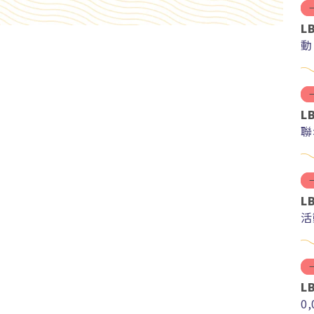
L
動
L
聯
L
活
L
0