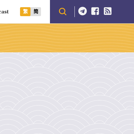
cast
繁
简