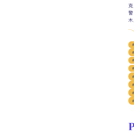
克
警
木
P