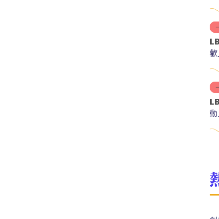
L
歡
L
動