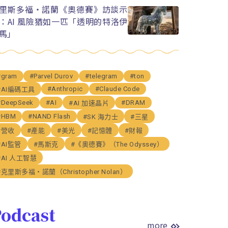
里斯多福・諾蘭《奧德賽》訪談示
：AI 風險猶如一匹「透明的特洛伊
馬」
#gram
#Parvel Durov
#telegram
#ton
#Anthropic
#Claude Code
#AI編碼工具
#DeepSeek
#AI
#DRAM
#AI 加速晶片
#HBM
#NAND Flash
#SK 海力士
#三星
#營收
#產能
#美光
#記憶體
#財報
#AI監管
#馬斯克
#《奧德賽》（The Odyssey）
#AI 人工智慧
#克里斯多福・諾蘭（Christopher Nolan）
odcast
more