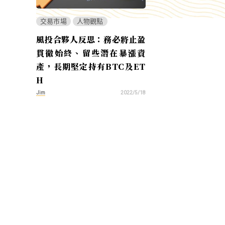
交易市場
人物觀點
風投合夥人反思：務必將止盈
貫徹始終、留些潛在暴漲資
產，長期堅定持有BTC及ET
H
Jim
2022/5/18