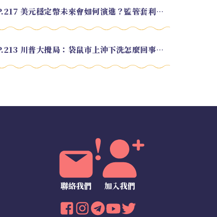
EP.217 美元穩定幣未來會如何演進？監管套利終將收斂？feat. 研究員 余哲安
EP.213 川普大攪局：袋鼠市上沖下洗怎麼回事？feat. Alvin
聯絡我們
加入我們