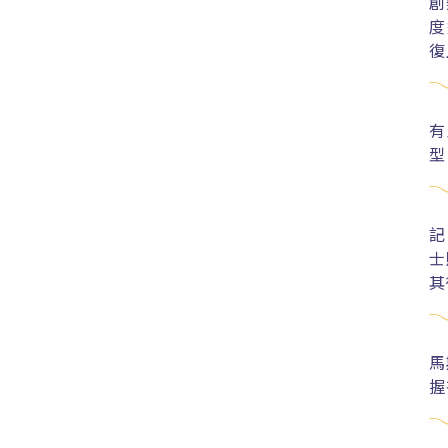
創
度
復
有
型
記
士
其
馬
握