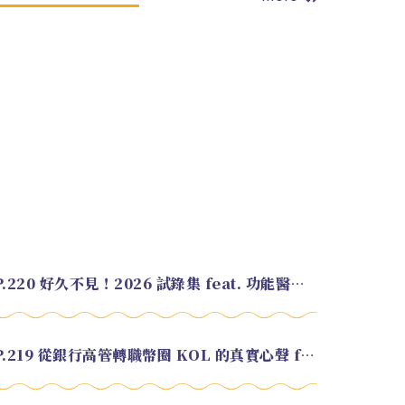
EP.220 好久不見！2026 試錄集 feat. 功能醫學營養師 美寶
EP.219 從銀行高管轉職幣圈 KOL 的真實心聲 feat.龜大