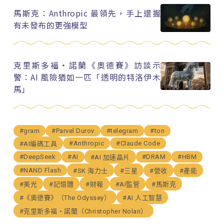
馬斯克：Anthropic 最領先，手上還握
有未發布的更強模型
克里斯多福・諾蘭《奧德賽》訪談示
警：AI 風險猶如一匹「透明的特洛伊木
馬」
#gram
#Parvel Durov
#telegram
#ton
#Anthropic
#Claude Code
#AI編碼工具
#DeepSeek
#AI
#DRAM
#HBM
#AI 加速晶片
#NAND Flash
#SK 海力士
#三星
#營收
#產能
#美光
#記憶體
#財報
#AI監管
#馬斯克
#《奧德賽》（The Odyssey）
#AI 人工智慧
#克里斯多福・諾蘭（Christopher Nolan）