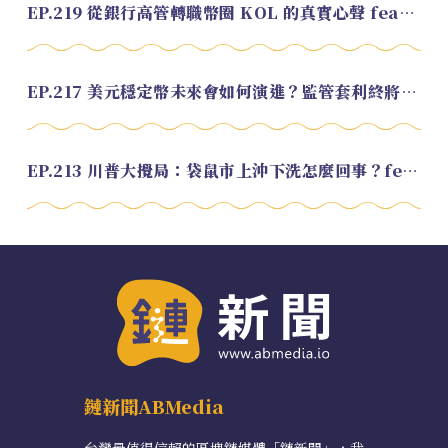
EP.219 從銀行高管轉職幣圈 KOL 的真實心聲 feat.龜大
EP.217 美元穩定幣未來會如何演進？監管套利終將收斂？feat. 研究員 余哲安
EP.213 川普大攪局：袋鼠市上沖下洗怎麼回事？feat. Alvin
鏈新聞ABMedia