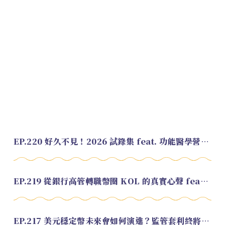
EP.220 好久不見！2026 試錄集 feat. 功能醫學營養師 美寶
EP.219 從銀行高管轉職幣圈 KOL 的真實心聲 feat.龜大
EP.217 美元穩定幣未來會如何演進？監管套利終將收斂？feat. 研究員 余哲安