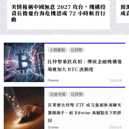
美情報稱中國無意 2027 攻台，機構投
預
資長擔憂台海危機恐成 72 小時斬首行
成
動
人物觀點
比特幣
比特幣暴跌真相：傳統金融機構進
場竟加大 BTC 波動度
Florence
2026/2/8
交易市場
比特幣
貝萊德比特幣 ETF 成交量創新高曝光
籌碼換手，前 Bitwise 高層點名下跌原
因
Crumax
2026/2/6