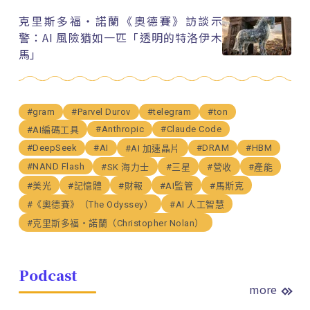
克里斯多福・諾蘭《奧德賽》訪談示
警：AI 風險猶如一匹「透明的特洛伊木
馬」
#gram
#Parvel Durov
#telegram
#ton
#Anthropic
#Claude Code
#AI編碼工具
#DeepSeek
#AI
#DRAM
#HBM
#AI 加速晶片
#NAND Flash
#SK 海力士
#三星
#營收
#產能
#美光
#記憶體
#財報
#AI監管
#馬斯克
#《奧德賽》（The Odyssey）
#AI 人工智慧
#克里斯多福・諾蘭（Christopher Nolan）
Podcast
more