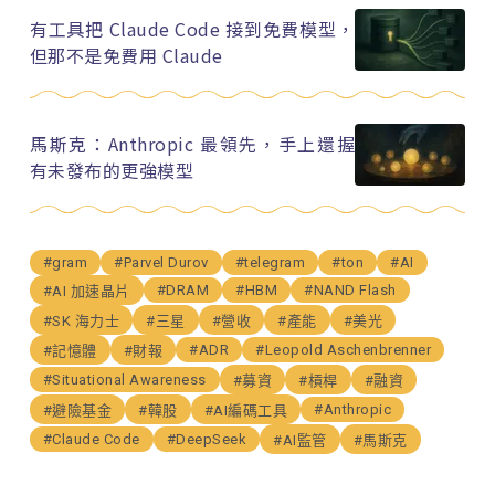
有工具把 Claude Code 接到免費模型，
但那不是免費用 Claude
馬斯克：Anthropic 最領先，手上還握
有未發布的更強模型
#gram
#Parvel Durov
#telegram
#ton
#AI
#DRAM
#HBM
#NAND Flash
#AI 加速晶片
#SK 海力士
#三星
#營收
#產能
#美光
#ADR
#Leopold Aschenbrenner
#記憶體
#財報
#Situational Awareness
#募資
#槓桿
#融資
#Anthropic
#避險基金
#韓股
#AI編碼工具
#Claude Code
#DeepSeek
#AI監管
#馬斯克