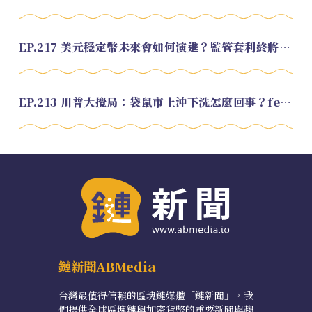
EP.217 美元穩定幣未來會如何演進？監管套利終將收斂？feat. 研究員 余哲安
EP.213 川普大攪局：袋鼠市上沖下洗怎麼回事？feat. Alvin
鏈新聞ABMedia
台灣最值得信賴的區塊鏈媒體「鏈新聞」，我
們提供全球區塊鏈與加密貨幣的重要新聞與趨