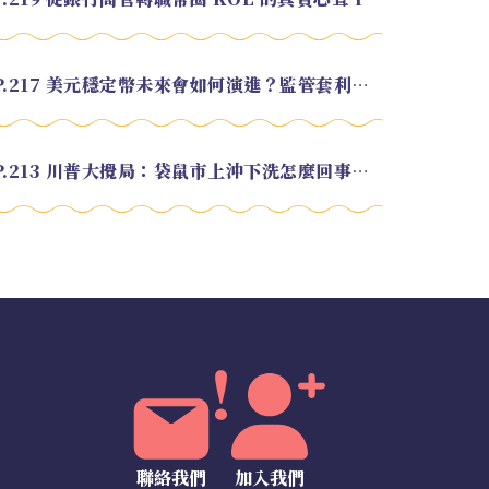
EP.217 美元穩定幣未來會如何演進？監管套利終將收斂？feat. 研究員 余哲安
EP.213 川普大攪局：袋鼠市上沖下洗怎麼回事？feat. Alvin
聯絡我們
加入我們