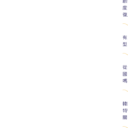
創
度
復
有
型
從
國
嗎
韓
特
關