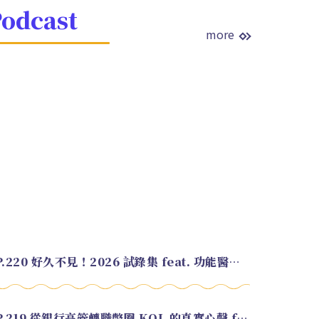
odcast
more
EP.220 好久不見！2026 試錄集 feat. 功能醫學營養師 美寶
EP.219 從銀行高管轉職幣圈 KOL 的真實心聲 feat.龜大