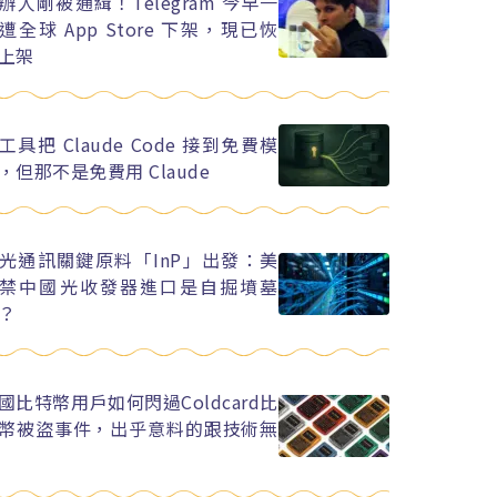
辦人剛被通緝！Telegram 今早一
遭全球 App Store 下架，現已恢
上架
工具把 Claude Code 接到免費模
，但那不是免費用 Claude
光通訊關鍵原料「InP」出發：美
禁中國光收發器進口是自掘墳墓
？
國比特幣用戶如何閃過Coldcard比
幣被盜事件，出乎意料的跟技術無