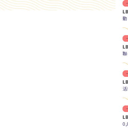
L
動
L
聯
L
活
L
0