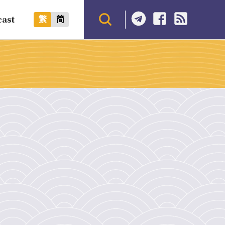
cast
繁
简