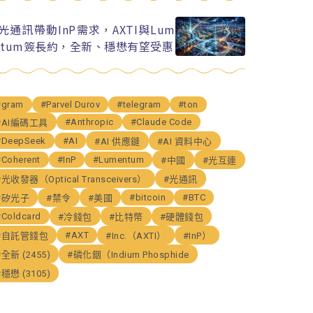
I光通訊帶動InP需求，AXTI與Lum
ntum簽長約，全新、穩懋有望受惠
#gram
#Parvel Durov
#telegram
#ton
#Anthropic
#Claude Code
#AI編碼工具
#DeepSeek
#AI
#AI 供應鏈
#AI 資料中心
#Coherent
#InP
#Lumentum
#中國
#光互連
#光收發器（Optical Transceivers）
#光通訊
#bitcoin
#BTC
#矽光子
#禁令
#美國
#Coldcard
#冷錢包
#比特幣
#硬體錢包
#AXT
#自託管錢包
#Inc.（AXTI）
#InP）
#全新 (2455)
#磷化銦（Indium Phosphide
#穩懋 (3105)