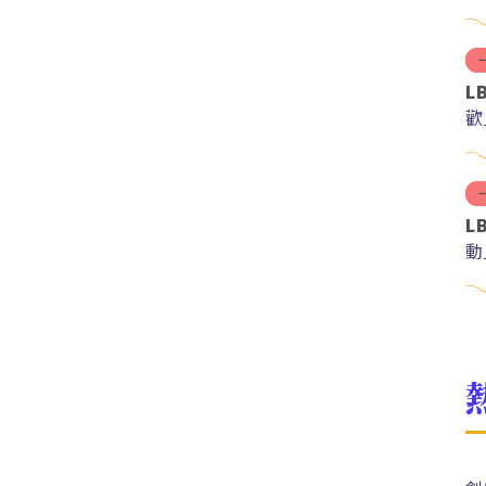
L
歡
L
動