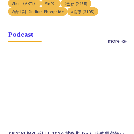
#Inc.（AXTI）
#InP）
#全新 (2455)
#磷化銦（Indium Phosphide
#穩懋 (3105)
Podcast
more
EP.220 好久不見！2026 試錄集 feat. 功能醫學營養師 美寶