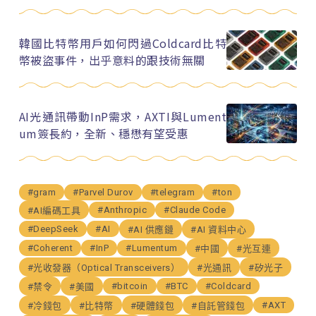
韓國比特幣用戶如何閃過Coldcard比特
幣被盜事件，出乎意料的跟技術無關
AI光通訊帶動InP需求，AXTI與Lument
um簽長約，全新、穩懋有望受惠
#gram
#Parvel Durov
#telegram
#ton
#Anthropic
#Claude Code
#AI編碼工具
#DeepSeek
#AI
#AI 供應鏈
#AI 資料中心
#Coherent
#InP
#Lumentum
#中國
#光互連
#光收發器（Optical Transceivers）
#光通訊
#矽光子
#bitcoin
#BTC
#Coldcard
#禁令
#美國
#AXT
#冷錢包
#比特幣
#硬體錢包
#自託管錢包