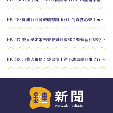
EP.219 從銀行高管轉職幣圈 KOL 的真實心聲 feat.龜大
EP.217 美元穩定幣未來會如何演進？監管套利終將收斂？feat. 研究員 余哲安
EP.213 川普大攪局：袋鼠市上沖下洗怎麼回事？feat. Alvin