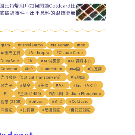
國比特幣用戶如何閃過Coldcard比
幣被盜事件，出乎意料的跟技術無
#gram
#Parvel Durov
#telegram
#ton
#Anthropic
#Claude Code
#AI編碼工具
#DeepSeek
#AI
#AI 供應鏈
#AI 資料中心
#Coherent
#InP
#Lumentum
#中國
#光互連
#光收發器（Optical Transceivers）
#光通訊
#AXT
#矽光子
#禁令
#美國
#Inc.（AXTI）
#InP）
#全新 (2455)
#磷化銦（Indium Phosphide
#bitcoin
#BTC
#Coldcard
#穩懋 (3105)
#冷錢包
#比特幣
#硬體錢包
#自託管錢包
odcast