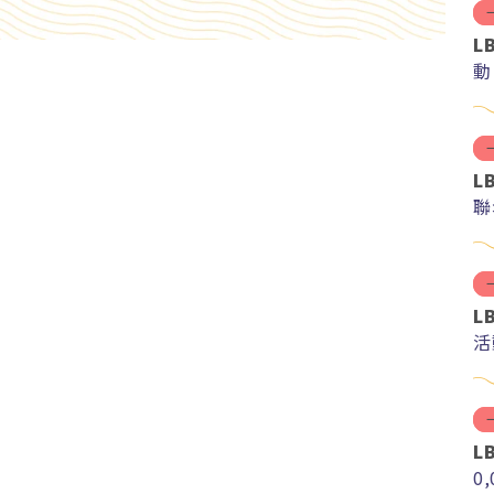
L
動
L
聯
L
活
L
0