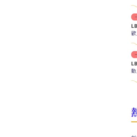
L
歡
L
動