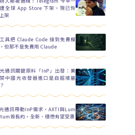
辦人剛被通緝！Telegram 今早一
遭全球 App Store 下架，現已恢
上架
工具把 Claude Code 接到免費模
，但那不是免費用 Claude
光通訊關鍵原料「InP」出發：美
禁中國光收發器進口是自掘墳墓
？
I光通訊帶動InP需求，AXTI與Lum
ntum簽長約，全新、穩懋有望受惠