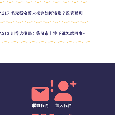
EP.217 美元穩定幣未來會如何演進？監管套利終將收斂？feat. 研究員 余哲安
EP.213 川普大攪局：袋鼠市上沖下洗怎麼回事？feat. Alvin
聯絡我們
加入我們