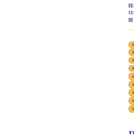
韓
特
關
P