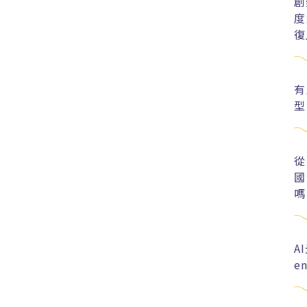
創
度
復
有
型
從
國
嗎
A
e