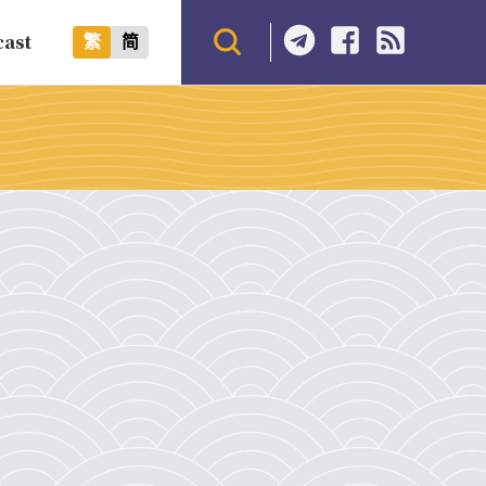
cast
繁
简