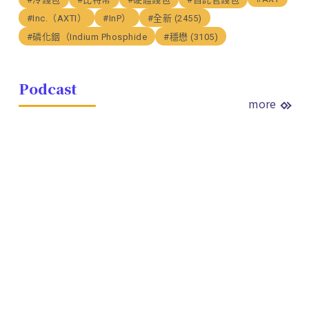
#Inc.（AXTI）
#InP）
#全新 (2455)
#磷化銦（Indium Phosphide
#穩懋 (3105)
Podcast
more