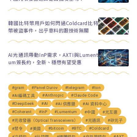
韓國比特幣用戶如何閃過Coldcard比特
幣被盜事件，出乎意料的跟技術無關
AI光通訊帶動InP需求，AXTI與Lument
um簽長約，全新、穩懋有望受惠
#gram
#Parvel Durov
#telegram
#ton
#Anthropic
#Claude Code
#AI編碼工具
#DeepSeek
#AI
#AI 供應鏈
#AI 資料中心
#Coherent
#InP
#Lumentum
#中國
#光互連
#光收發器（Optical Transceivers）
#光通訊
#矽光子
#bitcoin
#BTC
#Coldcard
#禁令
#美國
#AXT
#冷錢包
#比特幣
#硬體錢包
#自託管錢包