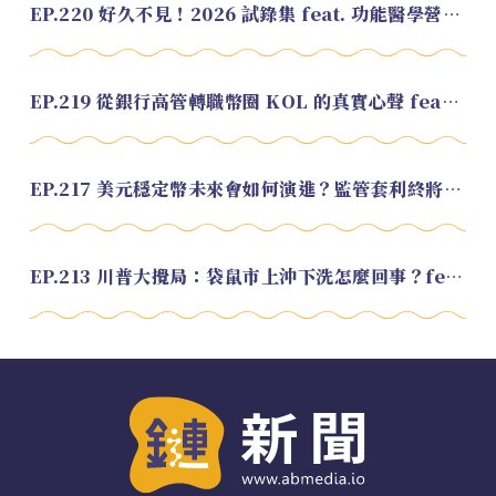
EP.220 好久不見！2026 試錄集 feat. 功能醫學營養師 美寶
EP.219 從銀行高管轉職幣圈 KOL 的真實心聲 feat.龜大
EP.217 美元穩定幣未來會如何演進？監管套利終將收斂？feat. 研究員 余哲安
EP.213 川普大攪局：袋鼠市上沖下洗怎麼回事？feat. Alvin