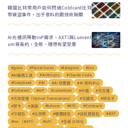
韓國比特幣用戶如何閃過Coldcard比特
幣被盜事件，出乎意料的跟技術無關
AI光通訊帶動InP需求，AXTI與Lument
um簽長約，全新、穩懋有望受惠
#gram
#Parvel Durov
#telegram
#ton
#Anthropic
#Claude Code
#AI編碼工具
#DeepSeek
#AI
#AI 供應鏈
#AI 資料中心
#Coherent
#InP
#Lumentum
#中國
#光互連
#光收發器（Optical Transceivers）
#光通訊
#矽光子
#bitcoin
#BTC
#Coldcard
#禁令
#美國
#AXT
#冷錢包
#比特幣
#硬體錢包
#自託管錢包
#Inc.（AXTI）
#InP）
#全新 (2455)