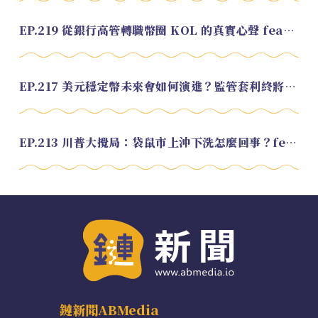
EP.219 從銀行高管轉職幣圈 KOL 的真實心聲 feat.龜大
EP.217 美元穩定幣未來會如何演進？監管套利終將收斂？feat. 研究員 余哲安
EP.213 川普大攪局：袋鼠市上沖下洗怎麼回事？feat. Alvin
鏈新聞ABMedia