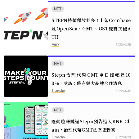
NFT
STEPN持續釋放利多！上架Coinbase
及OpenSea，GMT、GST雙雙突破A
TH
Perry
2022/4/28
NFT
Stepn治理代幣GMT單日漲幅達10
0%，受訪：將有與大品牌合作消息
Elponcho
2022/3/30
NFT
邊動邊賺鏈遊Stepn預告進入BNB Ch
ain，治理代幣GMT創歷史新高
Elponcho
2022/3/28