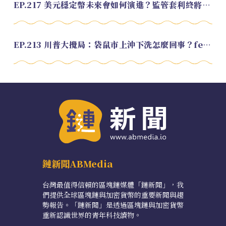
EP.217 美元穩定幣未來會如何演進？監管套利終將收斂？feat. 研究員 余哲安
EP.213 川普大攪局：袋鼠市上沖下洗怎麼回事？feat. Alvin
鏈新聞ABMedia
台灣最值得信賴的區塊鏈媒體「鏈新聞」，我
們提供全球區塊鏈與加密貨幣的重要新聞與趨
勢報告。「鏈新聞」是透過區塊鏈與加密貨幣
重新認識世界的青年科技讀物。