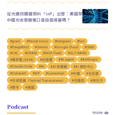
從光通訊關鍵原料「InP」出發：美國禁
中國光收發器進口是自掘墳墓嗎？
#gram
#Parvel Durov
#telegram
#ton
#DeepMind
#Gemini
#Google Cloud
#CMX
#CXL
#DRAM
#NOR Flash
#SLC NAND
#AI agent
#Anthropic
#華邦電 (2344)
#記憶體
#Claude Code
#AI
#AI 供應鏈
#AI 資料中心
#Coherent
#InP
#Lumentum
#中國
#光互連
#光收發器（Optical Transceivers）
#光通訊
#矽光子
#禁令
#美國
Podcast
more