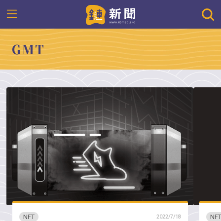
GMT
NFT
NF
2022/7/18