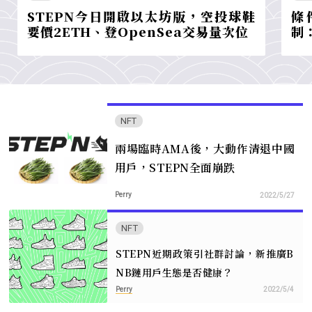
STEPN今日開啟以太坊版，空投球鞋
條
要價2ETH、登OpenSea交易量次位
制
NFT
兩場臨時AMA後，大動作清退中國
用戶，STEPN全面崩跌
Perry
2022/5/27
NFT
STEPN近期政策引社群討論，新推廣B
NB鏈用戶生態是否健康？
Perry
2022/5/4