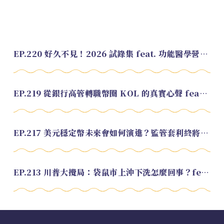
EP.220 好久不見！2026 試錄集 feat. 功能醫學營養師 美寶
EP.219 從銀行高管轉職幣圈 KOL 的真實心聲 feat.龜大
EP.217 美元穩定幣未來會如何演進？監管套利終將收斂？feat. 研究員 余哲安
EP.213 川普大攪局：袋鼠市上沖下洗怎麼回事？feat. Alvin