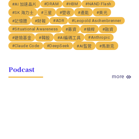
#DRAM
#HBM
#NAND Flash
#AI 加速晶片
#SK 海力士
#三星
#營收
#產能
#美光
#ADR
#Leopold Aschenbrenner
#記憶體
#財報
#Situational Awareness
#募資
#槓桿
#融資
#Anthropic
#避險基金
#韓股
#AI編碼工具
#Claude Code
#DeepSeek
#AI監管
#馬斯克
Podcast
more