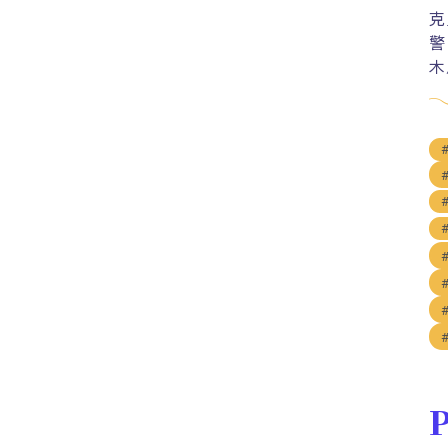
克
警
木
P