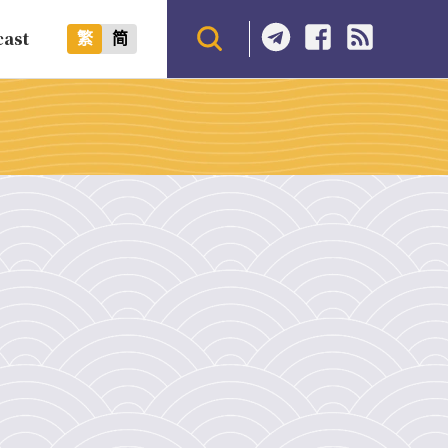
cast
繁
简