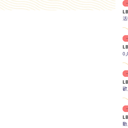
L
活
L
0
L
歡
L
動