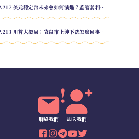
EP.217 美元穩定幣未來會如何演進？監管套利終將收斂？feat. 研究員 余哲安
EP.213 川普大攪局：袋鼠市上沖下洗怎麼回事？feat. Alvin
聯絡我們
加入我們