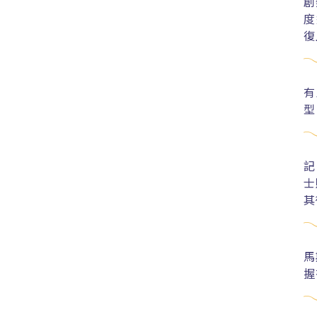
創
度
復
有
型
記
士
其
馬
握