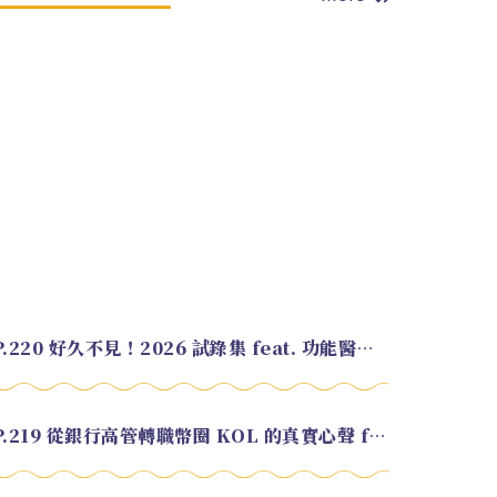
EP.220 好久不見！2026 試錄集 feat. 功能醫學營養師 美寶
EP.219 從銀行高管轉職幣圈 KOL 的真實心聲 feat.龜大