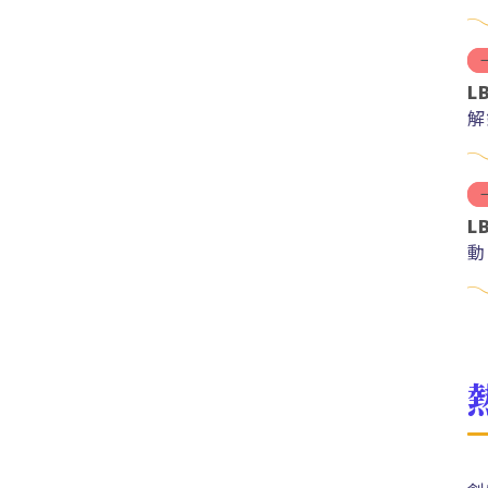
L
解
紅
L
動