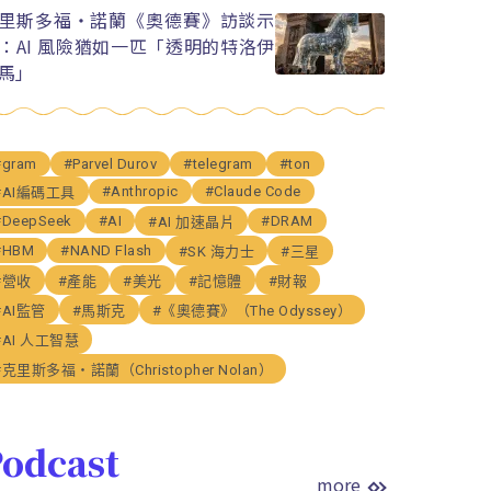
里斯多福・諾蘭《奧德賽》訪談示
：AI 風險猶如一匹「透明的特洛伊
馬」
#gram
#Parvel Durov
#telegram
#ton
#Anthropic
#Claude Code
#AI編碼工具
#DeepSeek
#AI
#DRAM
#AI 加速晶片
#HBM
#NAND Flash
#SK 海力士
#三星
#營收
#產能
#美光
#記憶體
#財報
#AI監管
#馬斯克
#《奧德賽》（The Odyssey）
#AI 人工智慧
#克里斯多福・諾蘭（Christopher Nolan）
odcast
more