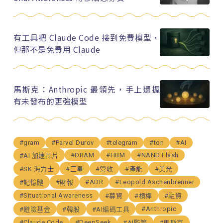
有工具把 Claude Code 接到免費模型，
但那不是免費用 Claude
馬斯克：Anthropic 最領先，手上還握
有未發布的更強模型
#gram
#Parvel Durov
#telegram
#ton
#AI
#DRAM
#HBM
#NAND Flash
#AI 加速晶片
#SK 海力士
#三星
#營收
#產能
#美光
#ADR
#Leopold Aschenbrenner
#記憶體
#財報
#Situational Awareness
#募資
#槓桿
#融資
#Anthropic
#避險基金
#韓股
#AI編碼工具
#Claude Code
#DeepSeek
#AI監管
#馬斯克