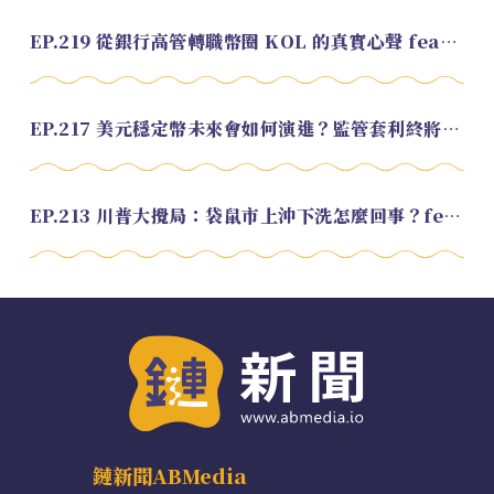
EP.219 從銀行高管轉職幣圈 KOL 的真實心聲 feat.龜大
EP.217 美元穩定幣未來會如何演進？監管套利終將收斂？feat. 研究員 余哲安
EP.213 川普大攪局：袋鼠市上沖下洗怎麼回事？feat. Alvin
鏈新聞ABMedia