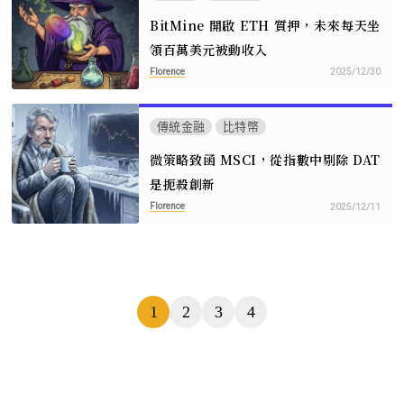
BitMine 開啟 ETH 質押，未來每天坐
領百萬美元被動收入
Florence
2025/12/30
傳統金融
比特幣
微策略致函 MSCI，從指數中剔除 DAT
是扼殺創新
Florence
2025/12/11
頁
1
2
3
4
數