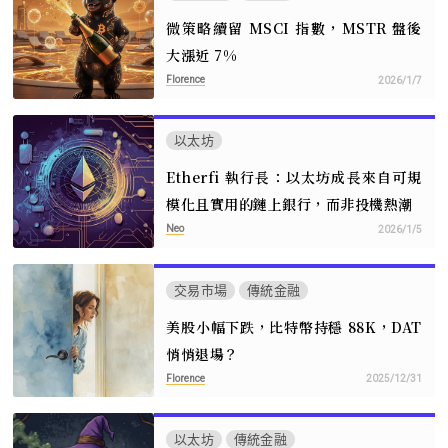
微策略續留 MSCI 指數，MSTR 盤後
大漲近 7%
Florence
2026/1/7
以太坊
Etherfi 執行長：以太坊成長來自可規
模化且實用的鏈上銀行，而非投機熱潮
Neo
2026/1/5
交易市場
傳統金融
美股小幅下跌，比特幣持穩 88K，DAT
悄悄退場？
Florence
2025/12/31
以太坊
傳統金融