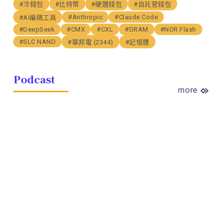
#冷錢包
#比特幣
#硬體錢包
#自託管錢包
#Anthropic
#Claude Code
#AI編碼工具
#DeepSeek
#CMX
#CXL
#DRAM
#NOR Flash
#SLC NAND
#華邦電 (2344)
#記憶體
Podcast
more