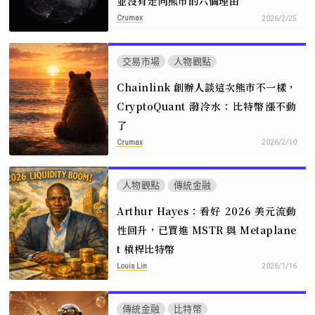
並沒有走向熊市的六個理由
Crumax
2026/2/25
交易市場
人物觀點
Chainlink 創辦人談這次熊市不一樣，
CryptoQuant 潑冷水：比特幣漲不動
了
Crumax
2026/2/10
人物觀點
傳統金融
Arthur Hayes：看好 2026 美元流動
性回升，已買進 MSTR 與 Metaplane
t 槓桿比特幣
Louis Lin
2026/1/16
傳統金融
比特幣