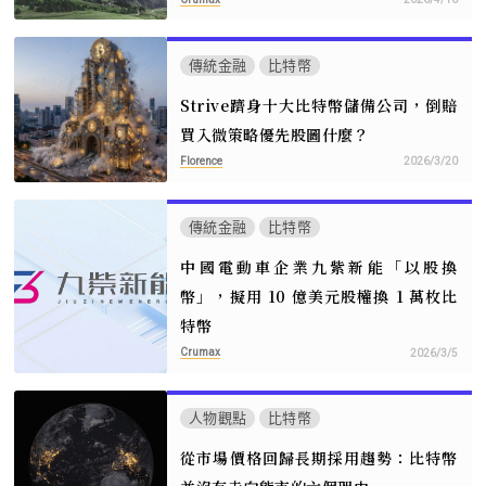
傳統金融
比特幣
Strive躋身十大比特幣儲備公司，倒賠
買入微策略優先股圖什麼？
Florence
2026/3/20
傳統金融
比特幣
中國電動車企業九紫新能「以股換
幣」，擬用 10 億美元股權換 1 萬枚比
特幣
Crumax
2026/3/5
人物觀點
比特幣
從市場價格回歸長期採用趨勢：比特幣