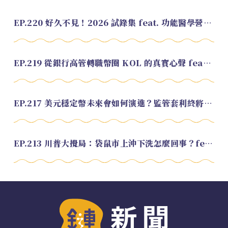
EP.220 好久不見！2026 試錄集 feat. 功能醫學營養師 美寶
EP.219 從銀行高管轉職幣圈 KOL 的真實心聲 feat.龜大
EP.217 美元穩定幣未來會如何演進？監管套利終將收斂？feat. 研究員 余哲安
EP.213 川普大攪局：袋鼠市上沖下洗怎麼回事？feat. Alvin