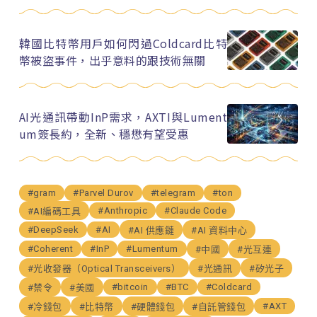
韓國比特幣用戶如何閃過Coldcard比特
幣被盜事件，出乎意料的跟技術無關
AI光通訊帶動InP需求，AXTI與Lument
um簽長約，全新、穩懋有望受惠
#gram
#Parvel Durov
#telegram
#ton
#Anthropic
#Claude Code
#AI編碼工具
#DeepSeek
#AI
#AI 供應鏈
#AI 資料中心
#Coherent
#InP
#Lumentum
#中國
#光互連
#光收發器（Optical Transceivers）
#光通訊
#矽光子
#bitcoin
#BTC
#Coldcard
#禁令
#美國
#AXT
#冷錢包
#比特幣
#硬體錢包
#自託管錢包