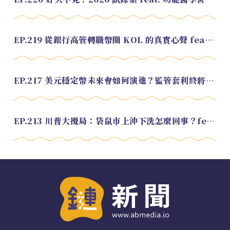
EP.219 從銀行高管轉職幣圈 KOL 的真實心聲 feat.龜大
EP.217 美元穩定幣未來會如何演進？監管套利終將收斂？feat. 研究員 余哲安
EP.213 川普大攪局：袋鼠市上沖下洗怎麼回事？feat. Alvin