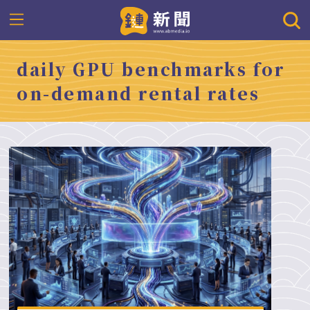
daily GPU benchmarks for
on-demand rental rates