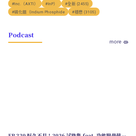
#Inc.（AXTI）
#InP）
#全新 (2455)
#磷化銦（Indium Phosphide
#穩懋 (3105)
Podcast
more
EP.220 好久不見！2026 試錄集 feat. 功能醫學營養師 美寶