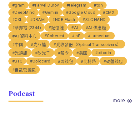
#gram
#Parvel Durov
#telegram
#ton
#DeepMind
#Gemini
#Google Cloud
#CMX
#CXL
#DRAM
#NOR Flash
#SLC NAND
#AI
#華邦電 (2344)
#記憶體
#AI 供應鏈
#Coherent
#InP
#Lumentum
#AI 資料中心
#中國
#光互連
#光收發器（Optical Transceivers）
#bitcoin
#光通訊
#矽光子
#禁令
#美國
#BTC
#Coldcard
#冷錢包
#比特幣
#硬體錢包
#自託管錢包
Podcast
more