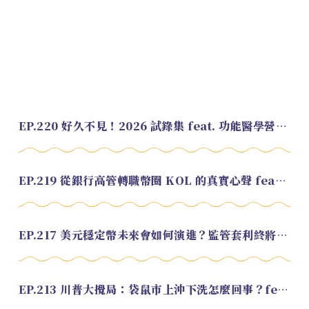
EP.220 好久不見！2026 試錄集 feat. 功能醫學營養師 美寶
EP.219 從銀行高管轉職幣圈 KOL 的真實心聲 feat.龜大
EP.217 美元穩定幣未來會如何演進？監管套利終將收斂？feat. 研究員 余哲安
EP.213 川普大攪局：袋鼠市上沖下洗怎麼回事？feat. Alvin