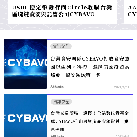
USDC穩定幣發行商Circle收購台灣
A
區塊鏈資安與託管公司CYBAVO
C
資訊安全
台灣資安團隊CYBAVO打敗資安強
國以色列，獲得「選擇美國投資高
峰會」資安領域第一名
ABMedia
2021/6/14
資訊安全
台灣交易所唯一選擇！企業數位資產金
庫CYBAVO推出最新產品形象影片，進
軍美國
ABMedia
2021/6/5