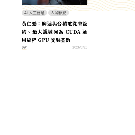
AI 人工智慧
人物觀點
黃仁勳：輝達與台積電從未簽
約、最大護城河為 CUDA 通
用編程 GPU 安裝基數
DW
2026/3/25