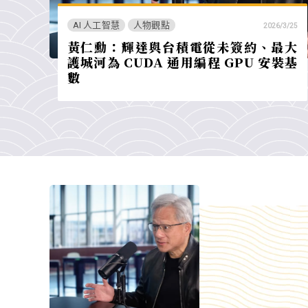
AI 人工智慧
人物觀點
2026/3/25
黃仁勳：輝達與台積電從未簽約、最大
護城河為 CUDA 通用編程 GPU 安裝基
數