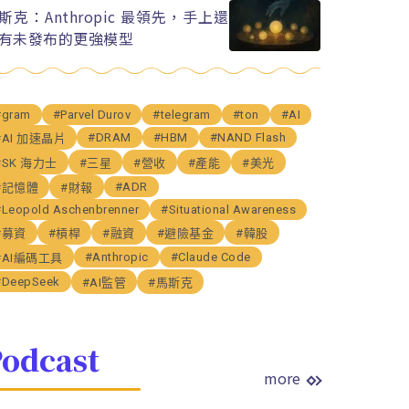
斯克：Anthropic 最領先，手上還
有未發布的更強模型
#gram
#Parvel Durov
#telegram
#ton
#AI
#DRAM
#HBM
#NAND Flash
#AI 加速晶片
#SK 海力士
#三星
#營收
#產能
#美光
#ADR
#記憶體
#財報
#Leopold Aschenbrenner
#Situational Awareness
#募資
#槓桿
#融資
#避險基金
#韓股
#Anthropic
#Claude Code
#AI編碼工具
#DeepSeek
#AI監管
#馬斯克
odcast
more