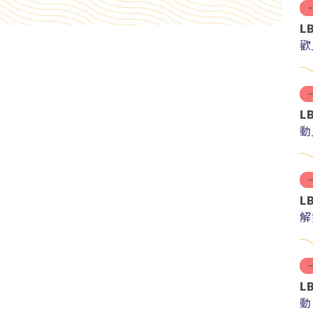
L
歡
L
動
L
解
紅
L
動