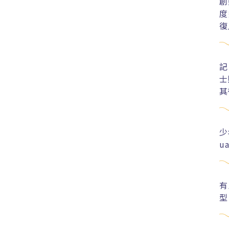
創
度
復
記
士
其
少
u
有
型