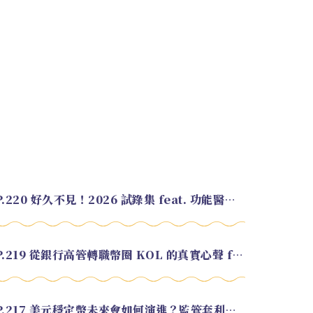
EP.220 好久不見！2026 試錄集 feat. 功能醫學營養師 美寶
EP.219 從銀行高管轉職幣圈 KOL 的真實心聲 feat.龜大
EP.217 美元穩定幣未來會如何演進？監管套利終將收斂？feat. 研究員 余哲安