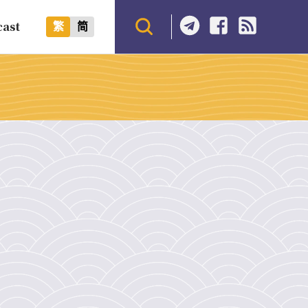
cast
繁
简