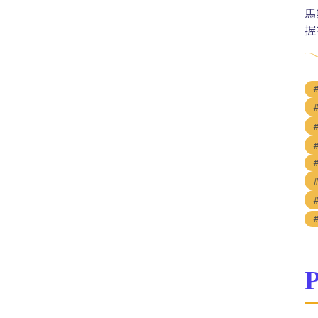
馬
握
P