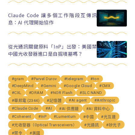
Claude Code 讓多個工作階段互傳訊
息：AI 代理開始協作
從光通訊關鍵原料「InP」出發：美國禁
中國光收發器進口是自掘墳墓嗎？
#gram
#Parvel Durov
#telegram
#ton
#DeepMind
#Gemini
#Google Cloud
#CMX
#CXL
#DRAM
#NOR Flash
#SLC NAND
#AI agent
#Anthropic
#華邦電 (2344)
#記憶體
#Claude Code
#AI
#AI 供應鏈
#AI 資料中心
#Coherent
#InP
#Lumentum
#中國
#光互連
#光收發器（Optical Transceivers）
#光通訊
#矽光子
#禁令
#美國