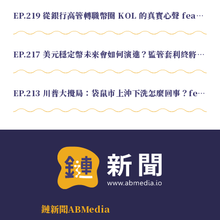
EP.219 從銀行高管轉職幣圈 KOL 的真實心聲 feat.龜大
EP.217 美元穩定幣未來會如何演進？監管套利終將收斂？feat. 研究員 余哲安
EP.213 川普大攪局：袋鼠市上沖下洗怎麼回事？feat. Alvin
鏈新聞ABMedia