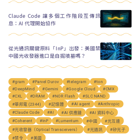
Claude Code 讓多個工作階段互傳訊
息：AI 代理開始協作
從光通訊關鍵原料「InP」出發：美國禁
中國光收發器進口是自掘墳墓嗎？
#gram
#Parvel Durov
#telegram
#ton
#DeepMind
#Gemini
#Google Cloud
#CMX
#CXL
#DRAM
#NOR Flash
#SLC NAND
#AI agent
#Anthropic
#華邦電 (2344)
#記憶體
#Claude Code
#AI
#AI 供應鏈
#AI 資料中心
#Coherent
#InP
#Lumentum
#中國
#光互連
#光收發器（Optical Transceivers）
#光通訊
#矽光子
#禁令
#美國