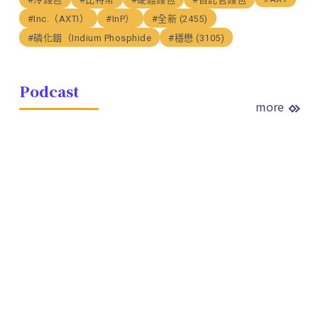
#Inc.（AXTI）
#InP）
#全新 (2455)
#磷化銦（Indium Phosphide
#穩懋 (3105)
Podcast
more