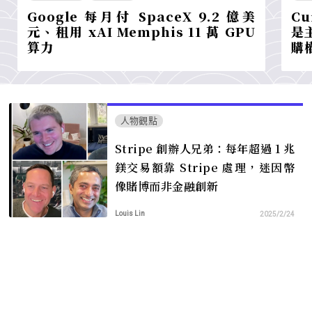
Google 每月付 SpaceX 9.2 億美
Cu
元、租用 xAI Memphis 11 萬 GPU
是主
算力
購
人物觀點
Stripe 創辦人兄弟：每年超過 1 兆
鎂交易額靠 Stripe 處理，迷因幣
像賭博而非金融創新
Louis Lin
2025/2/24