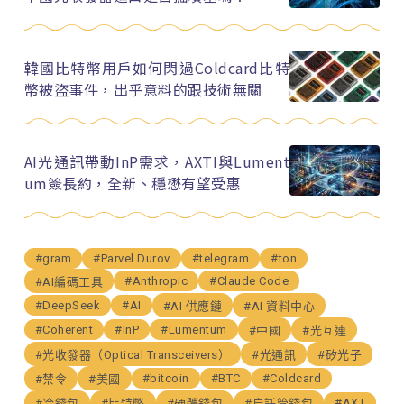
韓國比特幣用戶如何閃過Coldcard比特
幣被盜事件，出乎意料的跟技術無關
AI光通訊帶動InP需求，AXTI與Lument
um簽長約，全新、穩懋有望受惠
#gram
#Parvel Durov
#telegram
#ton
#Anthropic
#Claude Code
#AI編碼工具
#DeepSeek
#AI
#AI 供應鏈
#AI 資料中心
#Coherent
#InP
#Lumentum
#中國
#光互連
#光收發器（Optical Transceivers）
#光通訊
#矽光子
#bitcoin
#BTC
#Coldcard
#禁令
#美國
#AXT
#冷錢包
#比特幣
#硬體錢包
#自託管錢包