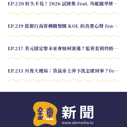
EP.220 好久不見！2026 試錄集 feat. 功能醫學營養師 美寶
EP.219 從銀行高管轉職幣圈 KOL 的真實心聲 feat.龜大
EP.217 美元穩定幣未來會如何演進？監管套利終將收斂？feat. 研究員 余哲安
EP.213 川普大攪局：袋鼠市上沖下洗怎麼回事？feat. Alvin