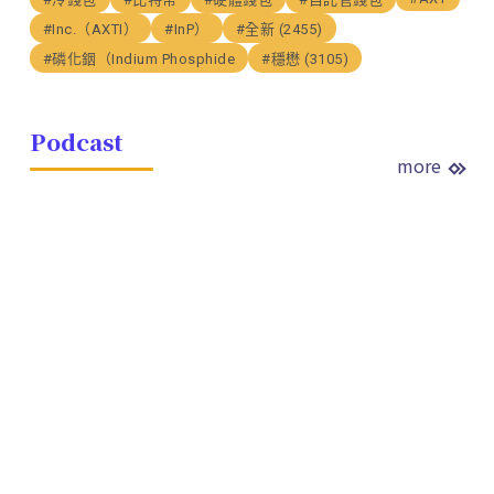
#Inc.（AXTI）
#InP）
#全新 (2455)
#磷化銦（Indium Phosphide
#穩懋 (3105)
Podcast
more