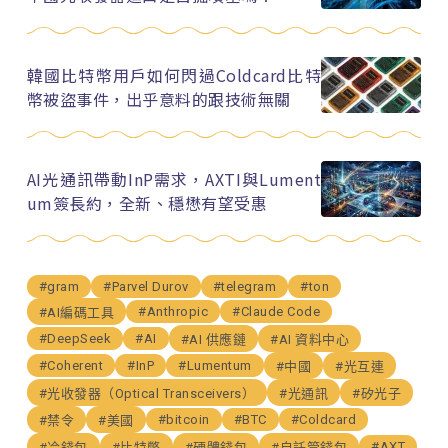
韓國比特幣用戶如何閃過Coldcard比特
幣被盜事件，出乎意料的跟技術無關
AI光通訊帶動InP需求，AXTI與Lument
um簽長約，全新、穩懋有望受惠
#gram
#Parvel Durov
#telegram
#ton
#Anthropic
#Claude Code
#AI編碼工具
#DeepSeek
#AI
#AI 供應鏈
#AI 資料中心
#Coherent
#InP
#Lumentum
#中國
#光互連
#光收發器（Optical Transceivers）
#光通訊
#矽光子
#bitcoin
#BTC
#Coldcard
#禁令
#美國
#AXT
#冷錢包
#比特幣
#硬體錢包
#自託管錢包