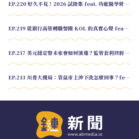
EP.220 好久不見！2026 試錄集 feat. 功能醫學營養師 美寶
EP.219 從銀行高管轉職幣圈 KOL 的真實心聲 feat.龜大
EP.217 美元穩定幣未來會如何演進？監管套利終將收斂？feat. 研究員 余哲安
EP.213 川普大攪局：袋鼠市上沖下洗怎麼回事？feat. Alvin