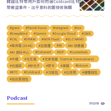
韓國比特幣用戶如何閃過Coldcard比特
幣被盜事件，出乎意料的跟技術無關
#gram
#Parvel Durov
#telegram
#ton
#DeepMind
#Gemini
#Google Cloud
#CMX
#CXL
#DRAM
#NOR Flash
#SLC NAND
#AI
#華邦電 (2344)
#記憶體
#AI 供應鏈
#Coherent
#InP
#Lumentum
#AI 資料中心
#中國
#光互連
#光收發器（Optical Transceivers）
#bitcoin
#光通訊
#矽光子
#禁令
#美國
#BTC
#Coldcard
#冷錢包
#比特幣
#硬體錢包
#自託管錢包
Podcast
more