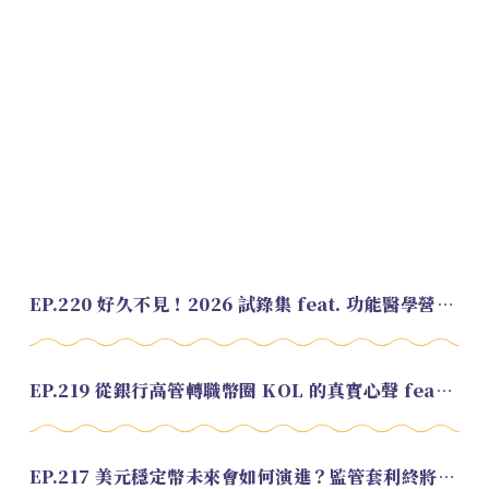
EP.220 好久不見！2026 試錄集 feat. 功能醫學營養師 美寶
EP.219 從銀行高管轉職幣圈 KOL 的真實心聲 feat.龜大
EP.217 美元穩定幣未來會如何演進？監管套利終將收斂？feat. 研究員 余哲安