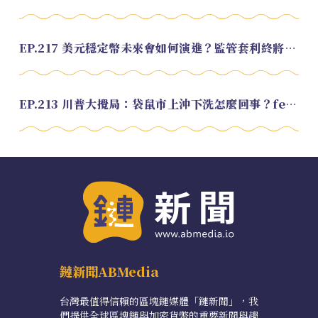
EP.217 美元穩定幣未來會如何演進？監管套利終將收斂？feat. 研究員 余哲安
EP.213 川普大攪局：袋鼠市上沖下洗怎麼回事？feat. Alvin
鏈新聞ABMedia
台灣最值得信賴的區塊鏈媒體「鏈新聞」，我
們提供全球區塊鏈與加密貨幣的重要新聞與趨