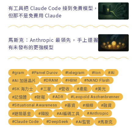
有工具把 Claude Code 接到免費模型，
但那不是免費用 Claude
馬斯克：Anthropic 最領先，手上還握
有未發布的更強模型
#gram
#Parvel Durov
#telegram
#ton
#AI
#DRAM
#HBM
#NAND Flash
#AI 加速晶片
#SK 海力士
#三星
#營收
#產能
#美光
#ADR
#Leopold Aschenbrenner
#記憶體
#財報
#Situational Awareness
#募資
#槓桿
#融資
#Anthropic
#避險基金
#韓股
#AI編碼工具
#Claude Code
#DeepSeek
#AI監管
#馬斯克