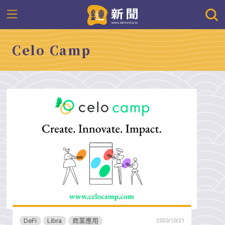
Celo Camp
DeFi
Libra
商業應用
2020/10/21