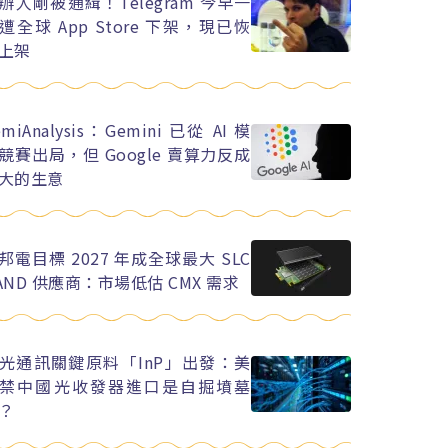
辦人剛被通緝！Telegram 今早一
遭全球 App Store 下架，現已恢
上架
emiAnalysis：Gemini 已從 AI 模
競賽出局，但 Google 賣算力反成
大的生意
邦電目標 2027 年成全球最大 SLC
AND 供應商：市場低估 CMX 需求
光通訊關鍵原料「InP」出發：美
禁中國光收發器進口是自掘墳墓
？