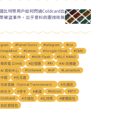
國比特幣用戶如何閃過Coldcard比
幣被盜事件，出乎意料的跟技術無
#gram
#Parvel Durov
#telegram
#ton
#DeepMind
#Gemini
#Google Cloud
#CMX
#CXL
#DRAM
#NOR Flash
#SLC NAND
#AI
#華邦電 (2344)
#記憶體
#AI 供應鏈
#Coherent
#InP
#Lumentum
#AI 資料中心
#中國
#光互連
#光收發器（Optical Transceivers）
#光通訊
#bitcoin
#BTC
#矽光子
#禁令
#美國
#Coldcard
#冷錢包
#比特幣
#硬體錢包
#自託管錢包