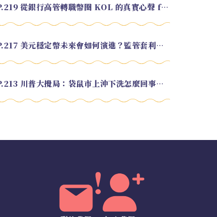
EP.219 從銀行高管轉職幣圈 KOL 的真實心聲 feat.龜大
EP.217 美元穩定幣未來會如何演進？監管套利終將收斂？feat. 研究員 余哲安
EP.213 川普大攪局：袋鼠市上沖下洗怎麼回事？feat. Alvin