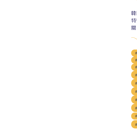
韓
特
關