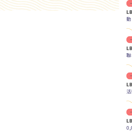
L
動
L
聯
L
活
L
0