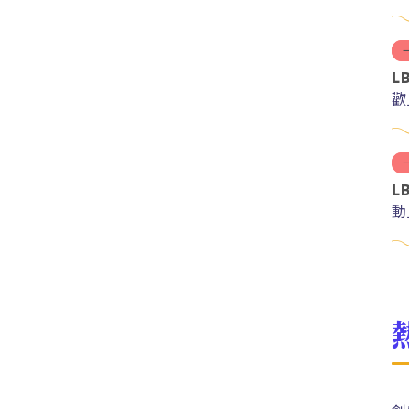
L
歡
L
動