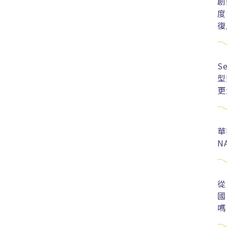
創
度
復
S
型
更
華
N
從
國
嗎