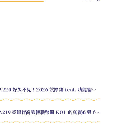
EP.220 好久不見！2026 試錄集 feat. 功能醫學營養師 美寶
EP.219 從銀行高管轉職幣圈 KOL 的真實心聲 feat.龜大