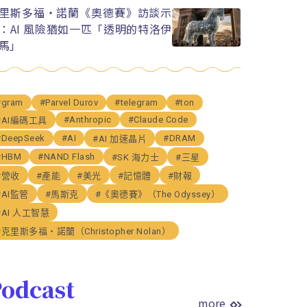
里斯多福・諾蘭《奧德賽》訪談示
：AI 風險猶如一匹「透明的特洛伊
馬」
#gram
#Parvel Durov
#telegram
#ton
#Anthropic
#Claude Code
#AI編碼工具
#DeepSeek
#AI
#DRAM
#AI 加速晶片
#HBM
#NAND Flash
#SK 海力士
#三星
#營收
#產能
#美光
#記憶體
#財報
#AI監管
#馬斯克
#《奧德賽》（The Odyssey）
#AI 人工智慧
#克里斯多福・諾蘭（Christopher Nolan）
odcast
more