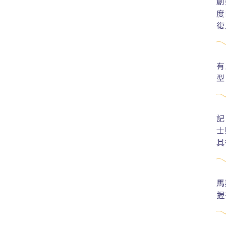
創
度
復
有
型
記
士
其
馬
握