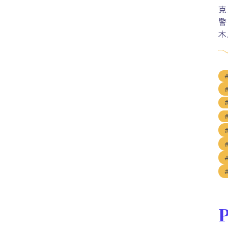
克
警
木
P