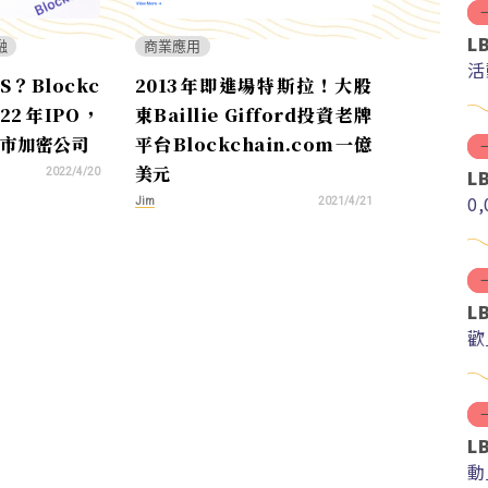
L
融
商業應用
活
US？Blockc
2013年即進場特斯拉！大股
022年IPO，
東Baillie Gifford投資老牌
上市加密公司
平台Blockchain.com一億
美元
L
2022/4/20
0
Jim
2021/4/21
L
歡
L
動