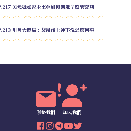
EP.217 美元穩定幣未來會如何演進？監管套利終將收斂？feat. 研究員 余哲安
EP.213 川普大攪局：袋鼠市上沖下洗怎麼回事？feat. Alvin
聯絡我們
加入我們