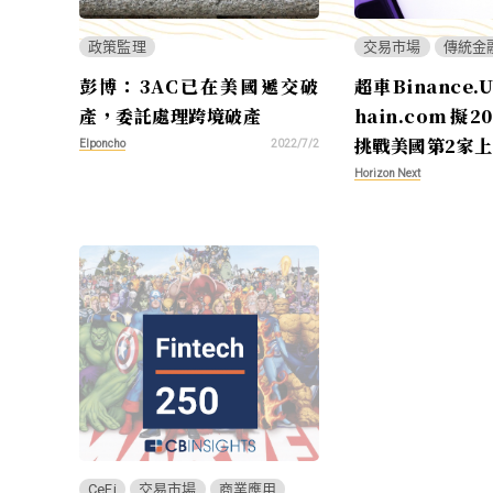
政策監理
交易市場
傳統金
彭博：3AC已在美國遞交破
超車Binance​.
產，委託處理跨境破產
hain​.com擬2
挑戰美國第2家
Elponcho
2022/7/2
Horizon Next
CeFi
交易市場
商業應用