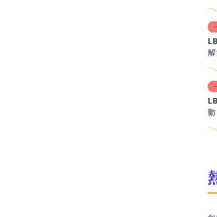
L
解
紅
L
動