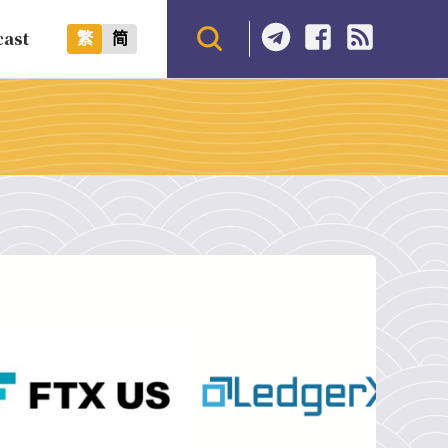
cast
繁
简