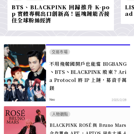
BTS、BLACKPINK 回歸推升 K-po
LI
p 實體專輯出口創新高！區塊鏈能否接
ad
住全球粉絲經濟
交易市場
不用飛韓國開戶也能當 BIGBANG
丶BTS丶BLACKPINK 股東？Ari
a Protocol 將 IP 上鏈，募資千萬
鎂
Neo
2025/2/28
人物觀點
BLACKPINK ROSÉ 與 Bruno Mars
合作單曲 APT.，APTOS 同步大漲 4