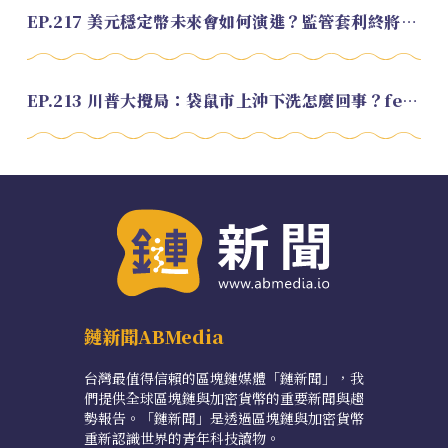
EP.217 美元穩定幣未來會如何演進？監管套利終將收斂？feat. 研究員 余哲安
EP.213 川普大攪局：袋鼠市上沖下洗怎麼回事？feat. Alvin
鏈新聞ABMedia
台灣最值得信賴的區塊鏈媒體「鏈新聞」，我
們提供全球區塊鏈與加密貨幣的重要新聞與趨
勢報告。「鏈新聞」是透過區塊鏈與加密貨幣
重新認識世界的青年科技讀物。