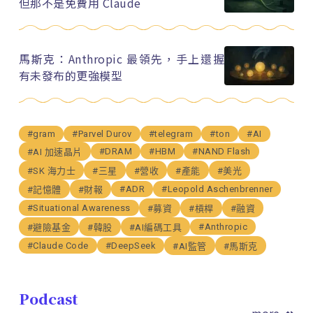
但那不是免費用 Claude
馬斯克：Anthropic 最領先，手上還握
有未發布的更強模型
#gram
#Parvel Durov
#telegram
#ton
#AI
#DRAM
#HBM
#NAND Flash
#AI 加速晶片
#SK 海力士
#三星
#營收
#產能
#美光
#ADR
#Leopold Aschenbrenner
#記憶體
#財報
#Situational Awareness
#募資
#槓桿
#融資
#Anthropic
#避險基金
#韓股
#AI編碼工具
#Claude Code
#DeepSeek
#AI監管
#馬斯克
Podcast