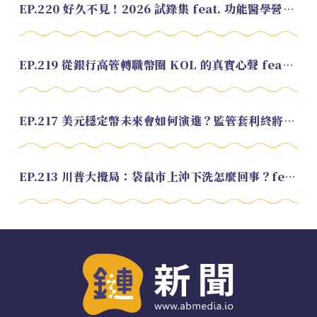
EP.220 好久不見！2026 試錄集 feat. 功能醫學營養師 美寶
EP.219 從銀行高管轉職幣圈 KOL 的真實心聲 feat.龜大
EP.217 美元穩定幣未來會如何演進？監管套利終將收斂？feat. 研究員 余哲安
EP.213 川普大攪局：袋鼠市上沖下洗怎麼回事？feat. Alvin