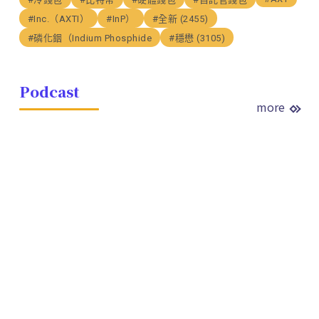
#Inc.（AXTI）
#InP）
#全新 (2455)
#磷化銦（Indium Phosphide
#穩懋 (3105)
Podcast
more