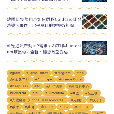
韓國比特幣用戶如何閃過Coldcard比特
幣被盜事件，出乎意料的跟技術無關
AI光通訊帶動InP需求，AXTI與Lument
um簽長約，全新、穩懋有望受惠
#gram
#Parvel Durov
#telegram
#ton
#Anthropic
#Claude Code
#AI編碼工具
#DeepSeek
#AI
#AI 供應鏈
#AI 資料中心
#Coherent
#InP
#Lumentum
#中國
#光互連
#光收發器（Optical Transceivers）
#光通訊
#矽光子
#bitcoin
#BTC
#Coldcard
#禁令
#美國
#AXT
#冷錢包
#比特幣
#硬體錢包
#自託管錢包