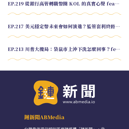
EP.219 從銀行高管轉職幣圈 KOL 的真實心聲 feat.龜大
EP.217 美元穩定幣未來會如何演進？監管套利終將收斂？feat. 研究員 余哲安
EP.213 川普大攪局：袋鼠市上沖下洗怎麼回事？feat. Alvin
鏈新聞ABMedia