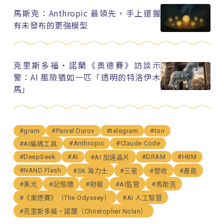
馬斯克：Anthropic 最領先，手上還握
有未發布的更強模型
克里斯多福・諾蘭《奧德賽》訪談示
警：AI 風險猶如一匹「透明的特洛伊木
馬」
#gram
#Parvel Durov
#telegram
#ton
#Anthropic
#Claude Code
#AI編碼工具
#DeepSeek
#AI
#DRAM
#HBM
#AI 加速晶片
#NAND Flash
#SK 海力士
#三星
#營收
#產能
#美光
#記憶體
#財報
#AI監管
#馬斯克
#《奧德賽》（The Odyssey）
#AI 人工智慧
#克里斯多福・諾蘭（Christopher Nolan）