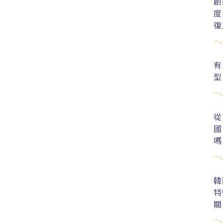
創
度
復
有
型
從
國
嗎
韓
特
關