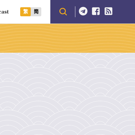
cast
繁
简