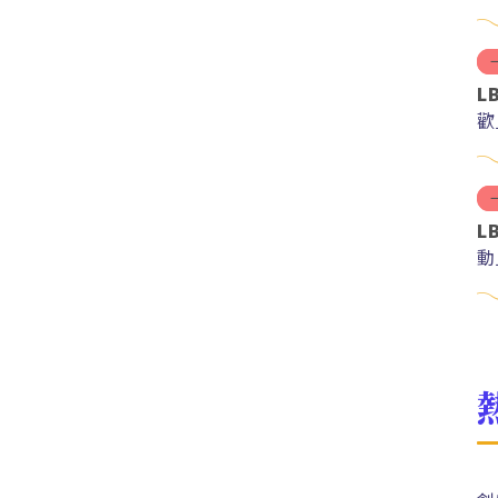
L
歡
L
動