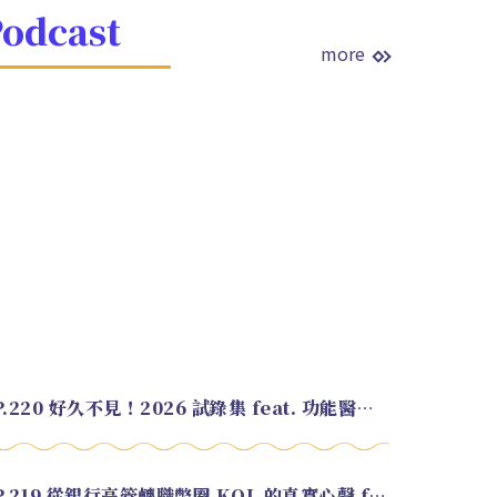
odcast
more
EP.220 好久不見！2026 試錄集 feat. 功能醫學營養師 美寶
EP.219 從銀行高管轉職幣圈 KOL 的真實心聲 feat.龜大