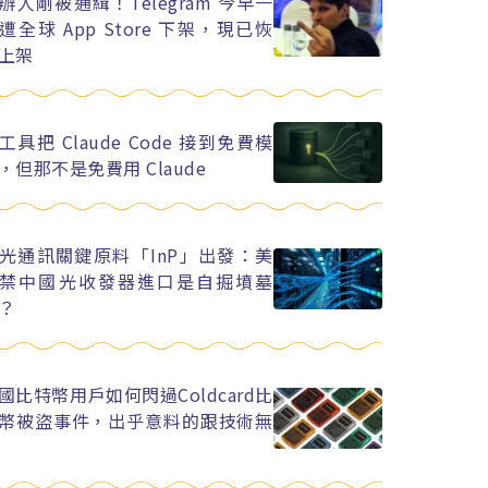
辦人剛被通緝！Telegram 今早一
遭全球 App Store 下架，現已恢
上架
工具把 Claude Code 接到免費模
，但那不是免費用 Claude
光通訊關鍵原料「InP」出發：美
禁中國光收發器進口是自掘墳墓
？
國比特幣用戶如何閃過Coldcard比
幣被盜事件，出乎意料的跟技術無