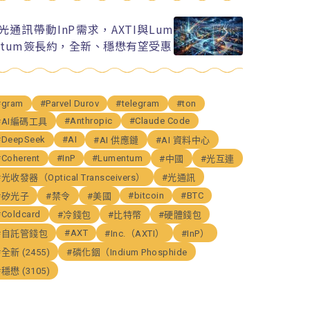
I光通訊帶動InP需求，AXTI與Lum
ntum簽長約，全新、穩懋有望受惠
#gram
#Parvel Durov
#telegram
#ton
#Anthropic
#Claude Code
#AI編碼工具
#DeepSeek
#AI
#AI 供應鏈
#AI 資料中心
#Coherent
#InP
#Lumentum
#中國
#光互連
#光收發器（Optical Transceivers）
#光通訊
#bitcoin
#BTC
#矽光子
#禁令
#美國
#Coldcard
#冷錢包
#比特幣
#硬體錢包
#AXT
#自託管錢包
#Inc.（AXTI）
#InP）
#全新 (2455)
#磷化銦（Indium Phosphide
#穩懋 (3105)