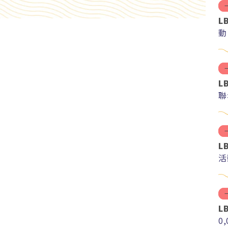
L
動
L
聯
L
活
L
0