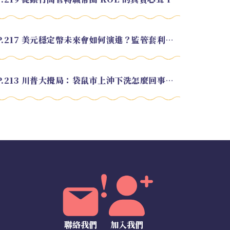
EP.217 美元穩定幣未來會如何演進？監管套利終將收斂？feat. 研究員 余哲安
EP.213 川普大攪局：袋鼠市上沖下洗怎麼回事？feat. Alvin
聯絡我們
加入我們