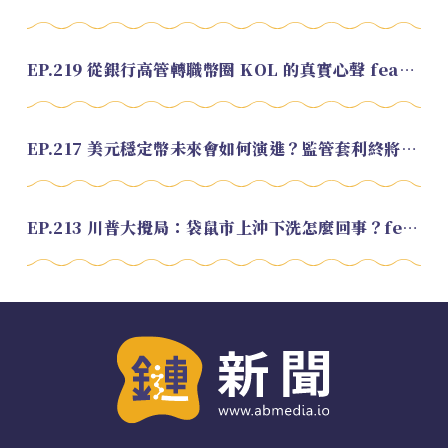
EP.219 從銀行高管轉職幣圈 KOL 的真實心聲 feat.龜大
EP.217 美元穩定幣未來會如何演進？監管套利終將收斂？feat. 研究員 余哲安
EP.213 川普大攪局：袋鼠市上沖下洗怎麼回事？feat. Alvin