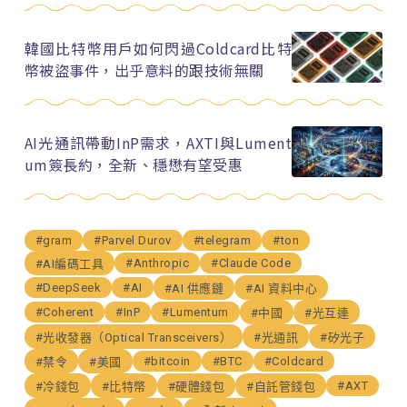
韓國比特幣用戶如何閃過Coldcard比特
幣被盜事件，出乎意料的跟技術無關
AI光通訊帶動InP需求，AXTI與Lument
um簽長約，全新、穩懋有望受惠
#gram
#Parvel Durov
#telegram
#ton
#Anthropic
#Claude Code
#AI編碼工具
#DeepSeek
#AI
#AI 供應鏈
#AI 資料中心
#Coherent
#InP
#Lumentum
#中國
#光互連
#光收發器（Optical Transceivers）
#光通訊
#矽光子
#bitcoin
#BTC
#Coldcard
#禁令
#美國
#AXT
#冷錢包
#比特幣
#硬體錢包
#自託管錢包