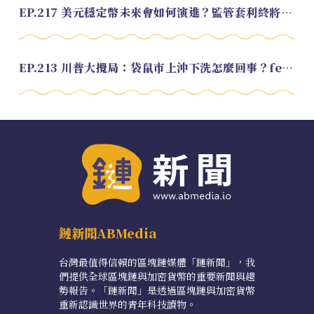
EP.217 美元穩定幣未來會如何演進？監管套利終將收斂？feat. 研究員 余哲安
EP.213 川普大攪局：袋鼠市上沖下洗怎麼回事？feat. Alvin
鏈新聞ABMedia
台灣最值得信賴的區塊鏈媒體「鏈新聞」，我
們提供全球區塊鏈與加密貨幣的重要新聞與趨
勢報告。「鏈新聞」是透過區塊鏈與加密貨幣
重新認識世界的青年科技讀物。