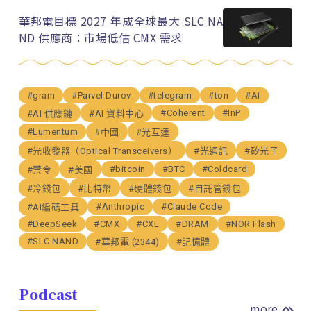
華邦電目標 2027 年成全球最大 SLC NA
ND 供應商：市場低估 CMX 需求
#gram
#Parvel Durov
#telegram
#ton
#AI
#Coherent
#InP
#AI 供應鏈
#AI 資料中心
#Lumentum
#中國
#光互連
#光收發器（Optical Transceivers）
#光通訊
#矽光子
#bitcoin
#BTC
#Coldcard
#禁令
#美國
#冷錢包
#比特幣
#硬體錢包
#自託管錢包
#Anthropic
#Claude Code
#AI編碼工具
#DeepSeek
#CMX
#CXL
#DRAM
#NOR Flash
#SLC NAND
#華邦電 (2344)
#記憶體
Podcast
more