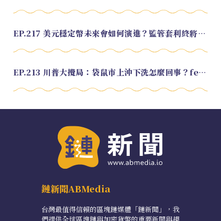
EP.217 美元穩定幣未來會如何演進？監管套利終將收斂？feat. 研究員 余哲安
EP.213 川普大攪局：袋鼠市上沖下洗怎麼回事？feat. Alvin
鏈新聞ABMedia
台灣最值得信賴的區塊鏈媒體「鏈新聞」，我
們提供全球區塊鏈與加密貨幣的重要新聞與趨