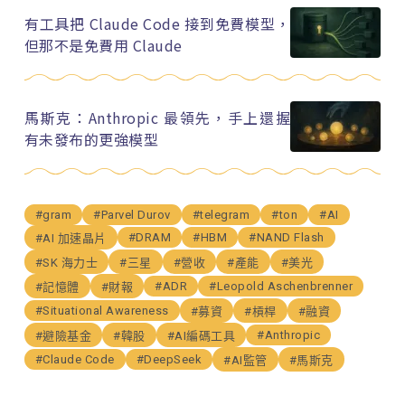
有工具把 Claude Code 接到免費模型，
但那不是免費用 Claude
馬斯克：Anthropic 最領先，手上還握
有未發布的更強模型
#gram
#Parvel Durov
#telegram
#ton
#AI
#DRAM
#HBM
#NAND Flash
#AI 加速晶片
#SK 海力士
#三星
#營收
#產能
#美光
#ADR
#Leopold Aschenbrenner
#記憶體
#財報
#Situational Awareness
#募資
#槓桿
#融資
#Anthropic
#避險基金
#韓股
#AI編碼工具
#Claude Code
#DeepSeek
#AI監管
#馬斯克