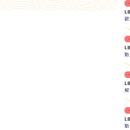
L
歡
L
動
L
解
紅
L
動