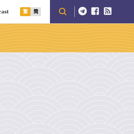
cast
繁
简