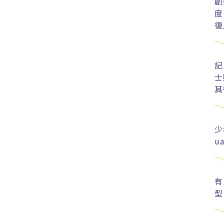
創
度
復
記
士
其
少
u
有
型