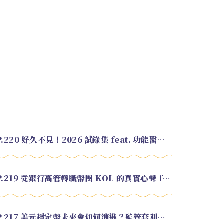
EP.220 好久不見！2026 試錄集 feat. 功能醫學營養師 美寶
EP.219 從銀行高管轉職幣圈 KOL 的真實心聲 feat.龜大
EP.217 美元穩定幣未來會如何演進？監管套利終將收斂？feat. 研究員 余哲安