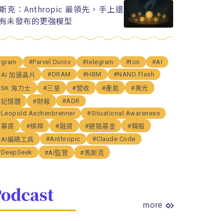
斯克：Anthropic 最領先，手上還
有未發布的更強模型
#gram
#Parvel Durov
#telegram
#ton
#AI
#DRAM
#HBM
#NAND Flash
#AI 加速晶片
#SK 海力士
#三星
#營收
#產能
#美光
#ADR
#記憶體
#財報
#Leopold Aschenbrenner
#Situational Awareness
#募資
#槓桿
#融資
#避險基金
#韓股
#Anthropic
#Claude Code
#AI編碼工具
#DeepSeek
#AI監管
#馬斯克
odcast
more