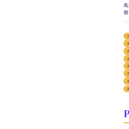
馬
握
P