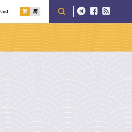
cast
繁
简