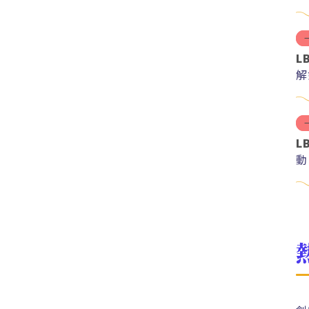
L
解
紅
L
動