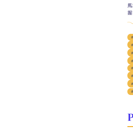
馬
握
P