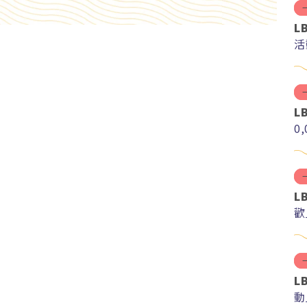
L
活
L
0
L
歡
L
動