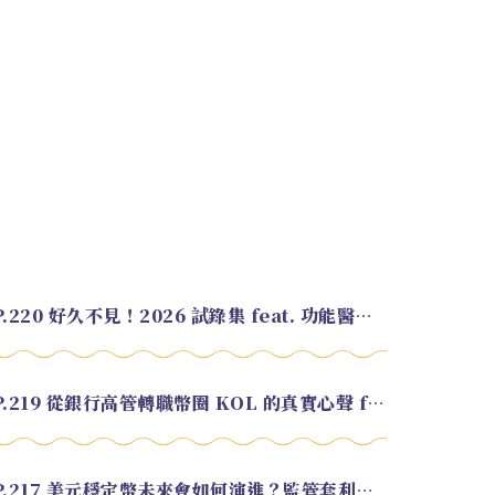
EP.220 好久不見！2026 試錄集 feat. 功能醫學營養師 美寶
EP.219 從銀行高管轉職幣圈 KOL 的真實心聲 feat.龜大
EP.217 美元穩定幣未來會如何演進？監管套利終將收斂？feat. 研究員 余哲安