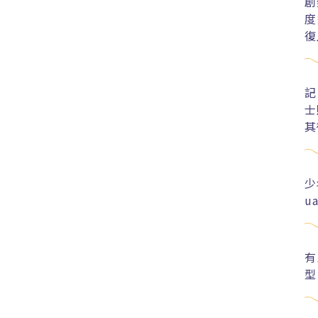
創
度
復
記
士
其
少
u
有
型