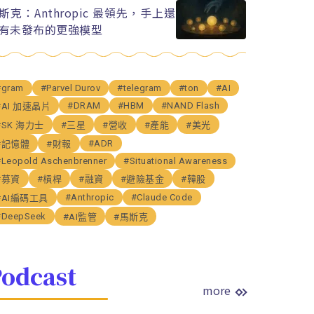
斯克：Anthropic 最領先，手上還
有未發布的更強模型
#gram
#Parvel Durov
#telegram
#ton
#AI
#DRAM
#HBM
#NAND Flash
#AI 加速晶片
#SK 海力士
#三星
#營收
#產能
#美光
#ADR
#記憶體
#財報
#Leopold Aschenbrenner
#Situational Awareness
#募資
#槓桿
#融資
#避險基金
#韓股
#Anthropic
#Claude Code
#AI編碼工具
#DeepSeek
#AI監管
#馬斯克
odcast
more