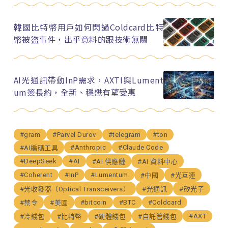
韓國比特幣用戶如何閃過Coldcard比特
幣被盜事件，出乎意料的跟技術無關
AI光通訊帶動InP需求，AXTI與Lument
um簽長約，全新、穩懋有望受惠
#gram
#Parvel Durov
#telegram
#ton
#Anthropic
#Claude Code
#AI編碼工具
#DeepSeek
#AI
#AI 供應鏈
#AI 資料中心
#Coherent
#InP
#Lumentum
#中國
#光互連
#光收發器（Optical Transceivers）
#光通訊
#矽光子
#bitcoin
#BTC
#Coldcard
#禁令
#美國
#AXT
#冷錢包
#比特幣
#硬體錢包
#自託管錢包