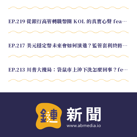
EP.219 從銀行高管轉職幣圈 KOL 的真實心聲 feat.龜大
EP.217 美元穩定幣未來會如何演進？監管套利終將收斂？feat. 研究員 余哲安
EP.213 川普大攪局：袋鼠市上沖下洗怎麼回事？feat. Alvin