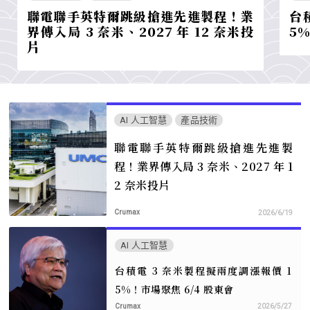
聯電聯手英特爾跳級搶進先進製程！業
台
界傳入局 3 奈米、2027 年 12 奈米投
5%
片
AI 人工智慧
產品技術
聯電聯手英特爾跳級搶進先進製
程！業界傳入局 3 奈米、2027 年 1
2 奈米投片
Crumax
2026/6/19
AI 人工智慧
台積電 3 奈米製程擬兩度調漲報價 1
5%！市場聚焦 6/4 股東會
Crumax
2026/5/27