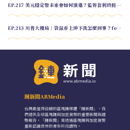
EP.217 美元穩定幣未來會如何演進？監管套利終將收斂？feat. 研究員 余哲安
EP.213 川普大攪局：袋鼠市上沖下洗怎麼回事？feat. Alvin
鏈新聞ABMedia
台灣最值得信賴的區塊鏈媒體「鏈新聞」，我
們提供全球區塊鏈與加密貨幣的重要新聞與趨
勢報告。「鏈新聞」是透過區塊鏈與加密貨幣
重新認識世界的青年科技讀物。