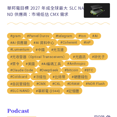
華邦電目標 2027 年成全球最大 SLC NA
ND 供應商：市場低估 CMX 需求
#gram
#Parvel Durov
#telegram
#ton
#AI
#Coherent
#InP
#AI 供應鏈
#AI 資料中心
#Lumentum
#中國
#光互連
#光收發器（Optical Transceivers）
#光通訊
#矽光子
#Anthropic
#禁令
#美國
#AI編碼工具
#Claude Code
#DeepSeek
#bitcoin
#BTC
#Coldcard
#冷錢包
#比特幣
#硬體錢包
#CMX
#CXL
#DRAM
#NOR Flash
#自託管錢包
#SLC NAND
#華邦電 (2344)
#記憶體
Podcast
more