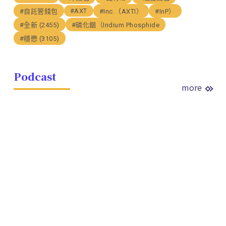
#AXT
#自託管錢包
#Inc.（AXTI）
#InP）
#全新 (2455)
#磷化銦（Indium Phosphide
#穩懋 (3105)
Podcast
more