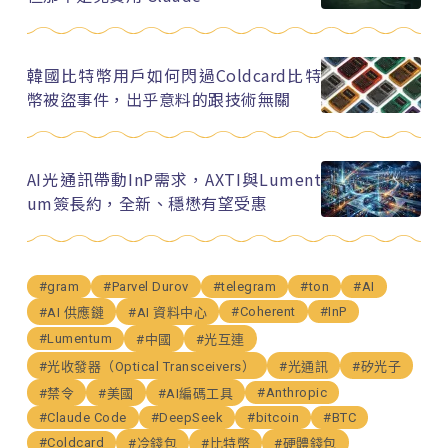
韓國比特幣用戶如何閃過Coldcard比特
幣被盜事件，出乎意料的跟技術無關
AI光通訊帶動InP需求，AXTI與Lument
um簽長約，全新、穩懋有望受惠
#gram
#Parvel Durov
#telegram
#ton
#AI
#Coherent
#InP
#AI 供應鏈
#AI 資料中心
#Lumentum
#中國
#光互連
#光收發器（Optical Transceivers）
#光通訊
#矽光子
#Anthropic
#禁令
#美國
#AI編碼工具
#Claude Code
#DeepSeek
#bitcoin
#BTC
#Coldcard
#冷錢包
#比特幣
#硬體錢包