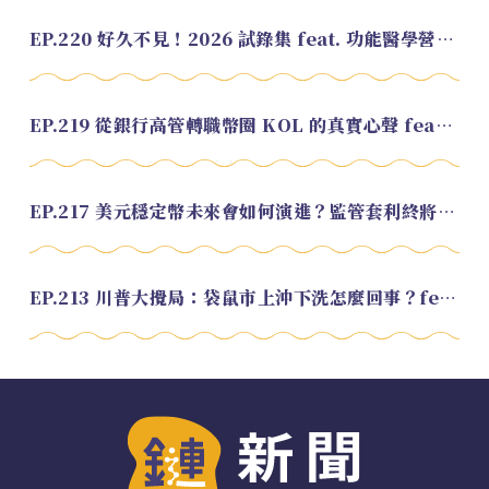
EP.220 好久不見！2026 試錄集 feat. 功能醫學營養師 美寶
EP.219 從銀行高管轉職幣圈 KOL 的真實心聲 feat.龜大
EP.217 美元穩定幣未來會如何演進？監管套利終將收斂？feat. 研究員 余哲安
EP.213 川普大攪局：袋鼠市上沖下洗怎麼回事？feat. Alvin