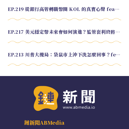
EP.219 從銀行高管轉職幣圈 KOL 的真實心聲 feat.龜大
EP.217 美元穩定幣未來會如何演進？監管套利終將收斂？feat. 研究員 余哲安
EP.213 川普大攪局：袋鼠市上沖下洗怎麼回事？feat. Alvin
鏈新聞ABMedia