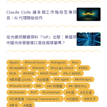
Claude Code 讓多個工作階段互傳訊
息：AI 代理開始協作
從光通訊關鍵原料「InP」出發：美國禁
中國光收發器進口是自掘墳墓嗎？
#gram
#Parvel Durov
#telegram
#ton
#DeepMind
#Gemini
#Google Cloud
#CMX
#CXL
#DRAM
#NOR Flash
#SLC NAND
#AI agent
#Anthropic
#華邦電 (2344)
#記憶體
#Claude Code
#AI
#AI 供應鏈
#AI 資料中心
#Coherent
#InP
#Lumentum
#中國
#光互連
#光收發器（Optical Transceivers）
#光通訊
#矽光子
#禁令
#美國