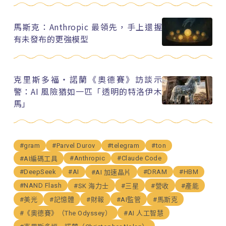
馬斯克：Anthropic 最領先，手上還握
有未發布的更強模型
克里斯多福・諾蘭《奧德賽》訪談示
警：AI 風險猶如一匹「透明的特洛伊木
馬」
#gram
#Parvel Durov
#telegram
#ton
#Anthropic
#Claude Code
#AI編碼工具
#DeepSeek
#AI
#DRAM
#HBM
#AI 加速晶片
#NAND Flash
#SK 海力士
#三星
#營收
#產能
#美光
#記憶體
#財報
#AI監管
#馬斯克
#《奧德賽》（The Odyssey）
#AI 人工智慧