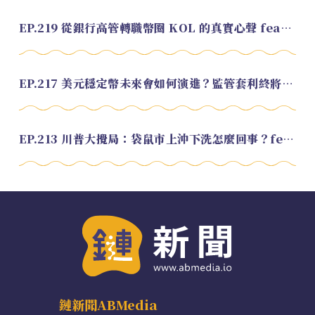
EP.219 從銀行高管轉職幣圈 KOL 的真實心聲 feat.龜大
EP.217 美元穩定幣未來會如何演進？監管套利終將收斂？feat. 研究員 余哲安
EP.213 川普大攪局：袋鼠市上沖下洗怎麼回事？feat. Alvin
鏈新聞ABMedia