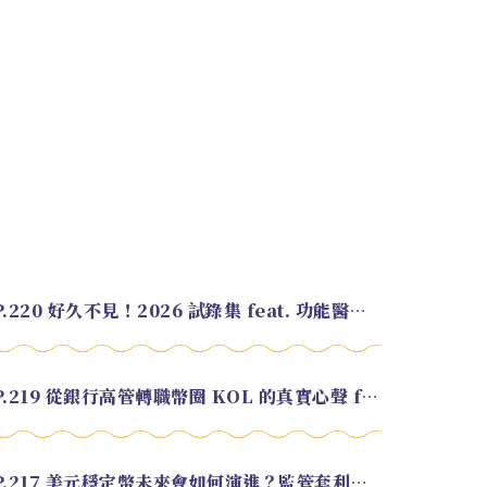
EP.220 好久不見！2026 試錄集 feat. 功能醫學營養師 美寶
EP.219 從銀行高管轉職幣圈 KOL 的真實心聲 feat.龜大
EP.217 美元穩定幣未來會如何演進？監管套利終將收斂？feat. 研究員 余哲安