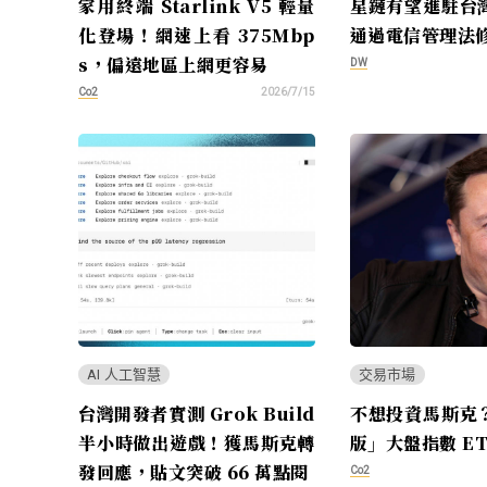
家用終端 Starlink V5 輕量
星鏈有望進駐台
化登場！網速上看 375Mbp
通過電信管理法
s，偏遠地區上網更容易
DW
Co2
2026/7/15
AI 人工智慧
交易市場
台灣開發者實測 Grok Build
不想投資馬斯克
半小時做出遊戲！獲馬斯克轉
版」大盤指數 ET
發回應，貼文突破 66 萬點閱
Co2