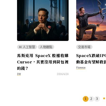
AI 人工智慧
人物觀點
交易市場
馬斯克用 SpaceX 股權收購
SpaceX跌破I
Cursor，其實沒用到荷包裡
動基金有望解救
的錢？
Florence
DW
2026/6/24
頁
1
2
3