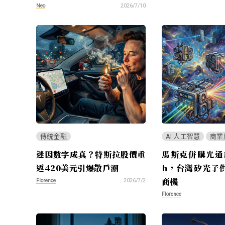
Neo
2026/7/10
傳統金融
AI 人工智慧
商業
迷因數字成真？特斯拉股價重
馬斯克併購光通訊
返420美元引爆散戶潮
h，台灣矽光子
商機
Florence
2026/7/2
Florence