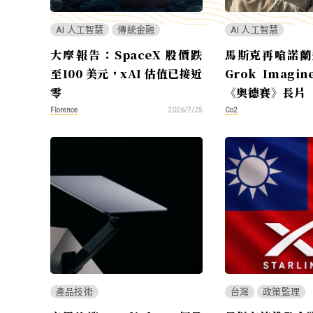
AI 人工智慧
傳統金融
AI 人工智慧
大摩報告：SpaceX 股價跌
馬斯克再嗆諾蘭
至100 美元，xAI 估值已接近
Grok Imag
零
《奧德賽》長片
Florence
Co2
2026/7/25
產品技術
台灣
政策監理