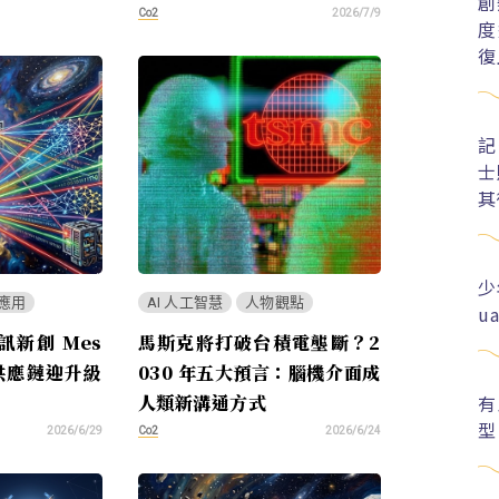
創
Co2
2026/7/9
度
復
記
士
其
少
應用
AI 人工智慧
人物觀點
u
新創 Mes
馬斯克將打破台積電壟斷？2
供應鏈迎升級
030 年五大預言：腦機介面成
有
人類新溝通方式
型
Co2
2026/6/29
2026/6/24