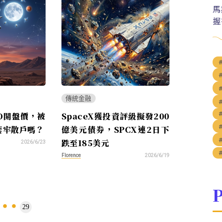
馬
握
傳統金融
PO開盤價，被
SpaceX獲投資評級擬發200
套牢散戶嗎？
億美元債券，SPCX連2日下
跌至185美元
2026/6/23
Florence
2026/6/19
P
29
...