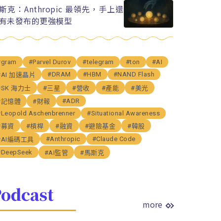
斯克：Anthropic 最領先，手上還
有未發布的更強模型
#gram
#Parvel Durov
#telegram
#ton
#AI
#DRAM
#HBM
#NAND Flash
#AI 加速晶片
#SK 海力士
#三星
#營收
#產能
#美光
#ADR
#記憶體
#財報
#Leopold Aschenbrenner
#Situational Awareness
#募資
#槓桿
#融資
#避險基金
#韓股
#Anthropic
#Claude Code
#AI編碼工具
#DeepSeek
#AI監管
#馬斯克
odcast
more