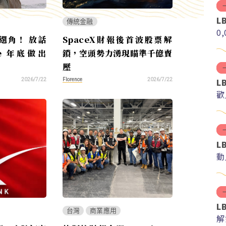
L
傳統金融
0
選角！ 放話
SpaceX財報後首波股票解
ine 年底做出
鎖，空頭勢力湧現瞄準千億賣
壓
L
Florence
2026/7/22
2026/7/22
歡
L
動
L
台灣
商業應用
解