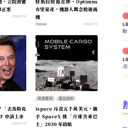
灣，立院初審
特斯拉財報在即，Optimus
紅
修正案
有望量產，機器人概念股迎商
機
2026/7/14
L
Florence
2026/7/13
動
L
活
商業應用
產品技術
？「去馬斯克
ispace 斥資五千萬美元，攜
F 申請上市
手 SpaceX 推「月球共乘巴
士」2030 年啟航
2026/7/10